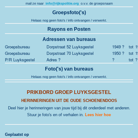
mail ze naar
info@rijkspolitie.org
o.v.v. de groepsnaam
Groepsfoto('s)
Helaas nog geen foto's / info ontvangen / verwerkt.
Rayons en Posten
Adressen van bureaus
Groepsbureau
Dorpstraat 52 Luyksgestel
1949 ?
tot
1
Groepsbureau
Dorpstraat 70 Luyksgestel
1950 ?
tot
1
P/R Luyksgestel
Adres ?
?
tot
?
Foto('s) van bureaus
Helaas nog geen foto's / info ontvangen / verwerkt.
PRIKBORD GROEP LUYKSGESTEL
HERINNERINGEN UIT DE OUDE SCHOENENDOOS
Deel hier je herinneringen van jouw tijd bij dit onderdeel met anderen.
Stuur je foto's en of verhalen in.
Lees hier hoe
G
eplaatst op