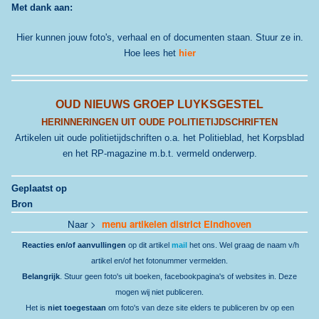
Met dank aan:
Hier kunnen jouw foto's, verhaal en of documenten staan. Stuur ze in.
Hoe lees het
hier
OUD NIEUWS GROEP LUYKSGESTEL
HERINNERINGEN UIT OUDE POLITIETIJDSCHRIFTEN
Artikelen uit oude politietijdschriften o.a. het Politieblad, het Korpsblad
en het RP-magazine m.b.t. vermeld onderwerp.
Geplaatst op
Bron
Naar >
menu artikelen district Eindhoven
Reacties en/of aanvullingen
op dit artikel
mail
het ons. Wel graag de naam v/h
artikel en/of het fotonummer vermelden.
Belangrijk
. Stuur geen foto's uit boeken, facebookpagina's of websites in. Deze
mogen wij niet publiceren.
Het is
niet toegestaan
om foto's van deze site elders te publiceren bv op een