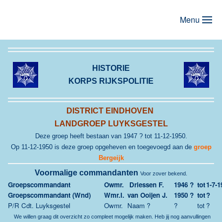
Menu
Terug naar hoofdinhoud
HISTORIE
KORPS RIJKSPOLITIE
DISTRICT EINDHOVEN
LANDGROEP LUYKSGESTEL
Deze groep heeft bestaan van 1947 ? tot 11-12-1950.
Op 11-12-1950 is deze groep opgeheven en toegevoegd aan de
groep
Bergeijk
Voormalige commandanten
Voor zover bekend.
Groepscommandant
Owmr.
Driessen F.
1946 ?
tot
1-7-1
Groepscommandant (Wnd)
Wmr.I.
van Ooijen J.
1950 ?
tot
?
P/R Cdt. Luyksgestel
Owmr.
Naam ?
?
tot
?
We willen graag dit overzicht zo compleet mogelijk maken.
Heb jij nog aanvullingen