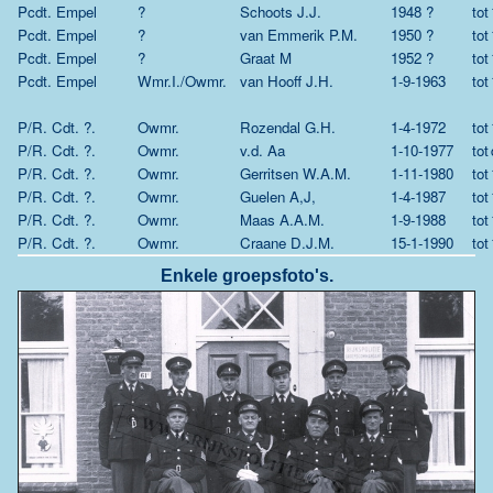
Pcdt. Empel
?
Schoots J.J.
1948 ?
tot
Pcdt. Empel
?
van Emmerik P.M.
1950 ?
tot
Pcdt. Empel
?
Graat M
1952 ?
tot
Pcdt. Empel
Wmr.I./Owmr.
van Hooff J.H.
1-9-1963
tot
P/R. Cdt. ?.
Owmr.
Rozendal G.H.
1-4-1972
tot
P/R. Cdt. ?.
Owmr.
v.d. Aa
1-10-1977
tot
P/R. Cdt. ?.
Owmr.
Gerritsen W.A.M.
1-11-1980
tot
P/R. Cdt. ?.
Owmr.
Guelen A,J,
1-4-1987
tot
P/R. Cdt. ?.
Owmr.
Maas A.A.M.
1-9-1988
tot
P/R. Cdt. ?.
Owmr.
Craane D.J.M.
15-1-1990
tot
Enkele groepsfoto's.