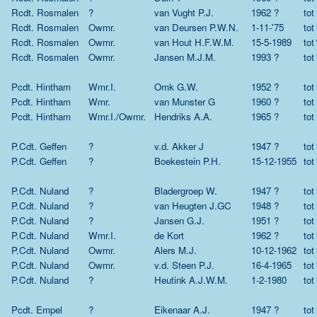
Rcdt. Rosmalen
?
van Vught P.J.
1962 ?
tot
Rcdt. Rosmalen
Owmr.
van Deursen P.W.N.
1-11-'75
tot
Rcdt. Rosmalen
Owmr.
van Hout H.F.W.M.
15-5-1989
tot
Rcdt. Rosmalen
Owmr.
Jansen M.J.M.
1993 ?
tot
Pcdt. Hintham
Wmr.I.
Omk G.W.
1952 ?
tot
Pcdt. Hintham
Wmr.
van Munster G
1960 ?
tot
Pcdt. Hintham
Wmr.I./Owmr.
Hendriks A.A.
1965 ?
tot
P.Cdt. Geffen
?
v.d. Akker J
1947 ?
tot
P.Cdt. Geffen
?
Boekestein P.H.
15-12-1955
tot
P.Cdt. Nuland
?
Bladergroep W.
1947 ?
tot
P.Cdt. Nuland
?
van Heugten J.GC
1948 ?
tot
P.Cdt. Nuland
?
Jansen G.J.
1951 ?
tot
P.Cdt. Nuland
Wmr.I.
de Kort
1962 ?
tot
P.Cdt. Nuland
Owmr.
Alers M.J.
10-12-1962
tot
P.Cdt. Nuland
Owmr.
v.d. Steen P.J.
16-4-1965
tot
P.Cdt. Nuland
?
Heutink A.J.W.M.
1-2-1980
tot
Pcdt. Empel
?
Eikenaar A.J.
1947 ?
tot