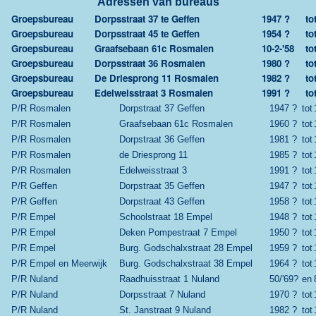
Adressen van bureaus
Groepsbureau
Dorpsstraat 37 te Geffen
1947 ?
to
Groepsbureau
Dorpsstraat 45 te Geffen
1954 ?
to
Groepsbureau
Graafsebaan 61c Rosmalen
10-2-'58
to
Groepsbureau
Dorpsstraat 36 Rosmalen
1980 ?
to
Groepsbureau
De Driesprong 11 Rosmalen
1982 ?
to
Groepsbureau
Edelweisstraat 3 Rosmalen
1991 ?
to
P/R Rosmalen
Dorpstraat 37 Geffen
1947 ?
tot
P/R Rosmalen
Graafsebaan 61c Rosmalen
1960 ?
tot
P/R Rosmalen
Dorpstraat 36 Geffen
1981 ?
tot
P/R Rosmalen
de Driesprong 11
1985 ?
tot
P/R Rosmalen
Edelweisstraat 3
1991 ?
tot
P/R Geffen
Dorpstraat 35 Geffen
1947 ?
tot
P/R Geffen
Dorpstraat 43 Geffen
1958 ?
tot
P/R Empel
Schoolstraat 18 Empel
1948 ?
tot
P/R Empel
Deken Pompestraat 7 Empel
1950 ?
tot
P/R Empel
Burg. Godschalxstraat 28 Empel
1959 ?
tot
P/R Empel en Meerwijk
Burg. Godschalxstraat 38 Empel
1964 ?
tot
P/R Nuland
Raadhuisstraat 1 Nuland
50/'69?
en
P/R Nuland
Dorpsstraat 7 Nuland
1970 ?
tot
P/R Nuland
St. Janstraat 9 Nuland
1982 ?
tot