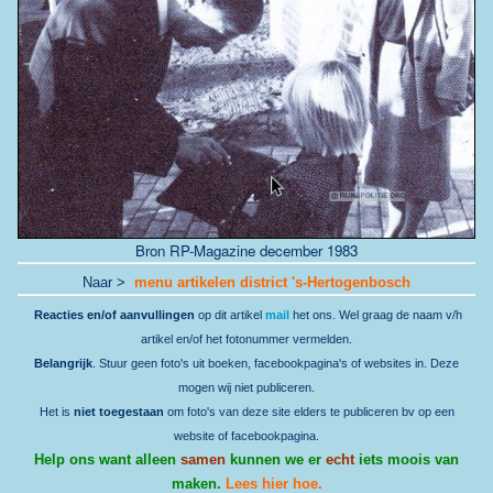
Bron RP-Magazine december 1983
Naar >
menu artikelen district 's-Hertogenbosch
Reacties en/of aanvullingen
op dit artikel
mail
het ons. Wel graag de naam v/h
artikel en/of het fotonummer vermelden.
Belangrijk
. Stuur geen foto's uit boeken, facebookpagina's of websites in. Deze
mogen wij niet publiceren.
Het is
niet toegestaan
om foto's van deze site elders te publiceren bv op een
website of facebookpagina.
Help ons want alleen
samen
kunnen we er
echt
iets moois van
maken.
Lees hier hoe.