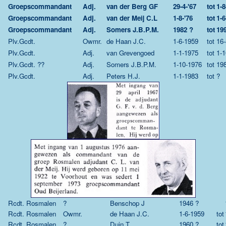
Groepscommandant
Adj.
van der Berg GF
29-4-'67
tot
1-8
Groepscommandant
Adj.
van der Meij C.L
1-8-'76
tot
1-6
Groepscommandant
Adj.
Somers J.B.P.M.
1982 ?
tot
19
Plv.Gcdt.
Owmr.
de Haan J.C.
1-6-1959
tot
16-
Plv.Gcdt.
Adj.
van Grevengoed
1-1-1975
tot
1-1
Plv.Gcdt. ??
Adj.
Somers J.B.P.M.
1-10-1976
tot
19
Plv.Gcdt.
Adj.
Peters H.J.
1-1-1983
tot
?
Rcdt. Rosmalen
?
Benschop J
1946 ?
Rcdt. Rosmalen
Owmr.
de Haan J.C.
1-6-1959
tot
Rcdt. Rosmalen
?
Duin T
1960 ?
tot