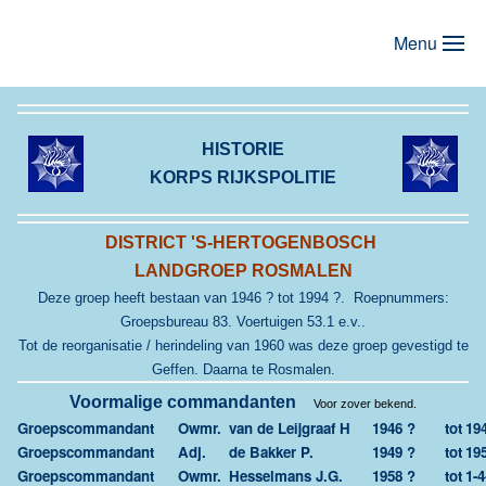
Menu
Terug naar hoofdinhoud
HISTORIE
KORPS RIJKSPOLITIE
DISTRICT 'S-HERTOGENBOSCH
LANDGROEP ROSMALEN
Deze groep heeft bestaan van 1946 ? tot 1994 ?. Roepnummers:
Groepsbureau 83. Voertuigen 53.1 e.v..
Tot de reorganisatie / herindeling van 1960 was deze groep gevestigd te
Geffen. Daarna te Rosmalen.
Voormalige commandanten
Voor zover bekend.
Groepscommandant
Owmr.
van de Leijgraaf H
1946 ?
tot
19
Groepscommandant
Adj.
de Bakker P.
1949 ?
tot
19
Groepscommandant
Owmr.
Hesselmans J.G.
1958 ?
tot
1-4