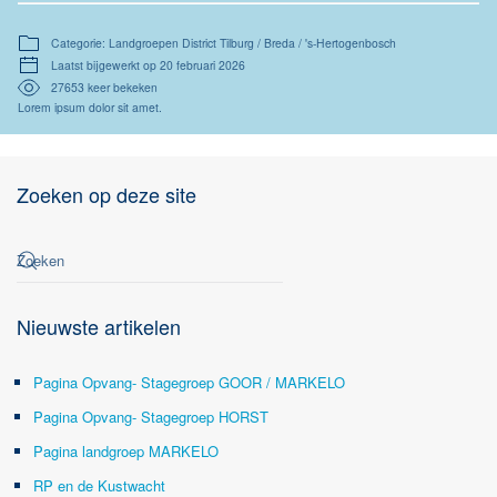
Categorie: Landgroepen District Tilburg / Breda / 's-Hertogenbosch
Laatst bijgewerkt op 20 februari 2026
27653 keer bekeken
Lorem ipsum dolor sit amet.
Zoeken op deze site
Nieuwste artikelen
Pagina Opvang- Stagegroep GOOR / MARKELO
Pagina Opvang- Stagegroep HORST
Pagina landgroep MARKELO
RP en de Kustwacht