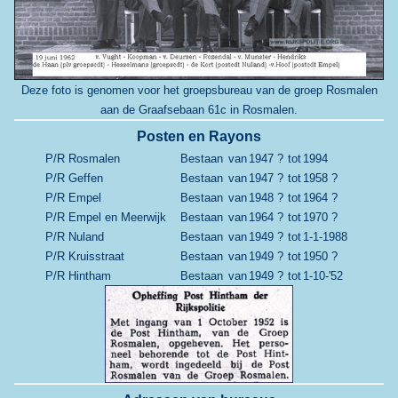
Deze foto is genomen voor het groepsbureau van de groep Rosmalen
aan de Graafsebaan 61c in Rosmalen.
Posten en Rayons
P/R Rosmalen
Bestaan
van
1947 ?
tot
1994
P/R Geffen
Bestaan
van
1947 ?
tot
1958 ?
P/R Empel
Bestaan
van
1948 ?
tot
1964 ?
P/R Empel en Meerwijk
Bestaan
van
1964 ?
tot
1970 ?
P/R Nuland
Bestaan
van
1949 ?
tot
1-1-1988
P/R Kruisstraat
Bestaan
van
1949 ?
tot
1950 ?
P/R Hintham
Bestaan
van
1949 ?
tot
1-10-'52