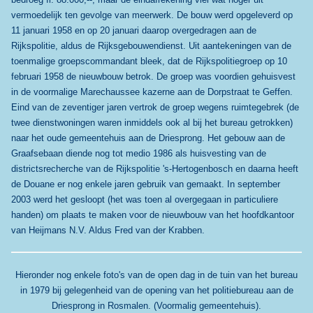
vermoedelijk ten gevolge van meerwerk. De bouw werd opgeleverd op
11 januari 1958 en op 20 januari daarop overgedragen aan de
Rijkspolitie, aldus de Rijksgebouwendienst. Uit aantekeningen van de
toenmalige groepscommandant bleek, dat de Rijkspolitiegroep op 10
februari 1958 de nieuwbouw betrok. De groep was voordien gehuisvest
in de voormalige Marechaussee kazerne aan de Dorpstraat te Geffen.
Eind van de zeventiger jaren vertrok de groep wegens ruimtegebrek (de
twee dienstwoningen waren inmiddels ook al bij het bureau getrokken)
naar het oude gemeentehuis aan de Driesprong. Het gebouw aan de
Graafsebaan diende nog tot medio 1986 als huisvesting van de
districtsrecherche van de Rijkspolitie 's-Hertogenbosch en daarna heeft
de Douane er nog enkele jaren gebruik van gemaakt. In september
2003 werd het gesloopt (het was toen al overgegaan in particuliere
handen) om plaats te maken voor de nieuwbouw van het hoofdkantoor
van Heijmans N.V. Aldus Fred van der Krabben.
Hieronder nog enkele foto's van de open dag in de tuin van het bureau
in 1979 bij gelegenheid van de opening van het politiebureau aan de
Driesprong in Rosmalen. (Voormalig gemeentehuis).