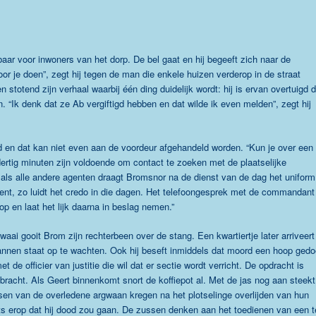
rbaar voor inwoners van het dorp. De bel gaat en hij begeeft zich naar de
or je doen”, zegt hij tegen de man die enkele huizen verderop in de straat
totend zijn verhaal waarbij één ding duidelijk wordt: hij is ervan overtuigd d
. “Ik denk dat ze Ab vergiftigd hebben en dat wilde ik even melden”, zegt hij
rd en dat kan niet even aan de voordeur afgehandeld worden. “Kun je over een
 dertig minuten zijn voldoende om contact te zoeken met de plaatselijke
ls alle andere agenten draagt Bromsnor na de dienst van de dag het uniform
agent, zo luidt het credo in die dagen. Het telefoongesprek met de commandant
p en laat het lijk daarna in beslag nemen.”
aai gooit Brom zijn rechterbeen over de stang. Een kwartiertje later arriveert 
nen staat op te wachten. Ook hij beseft inmiddels dat moord een hoop gedo
 de officier van justitie die wil dat er sectie wordt verricht. De opdracht is
bracht. Als Geert binnenkomt snort de koffiepot al. Met de jas nog aan steekt 
sen van de overledene argwaan kregen na het plotselinge overlijden van hun
ts erop dat hij dood zou gaan. De zussen denken aan het toedienen van een t