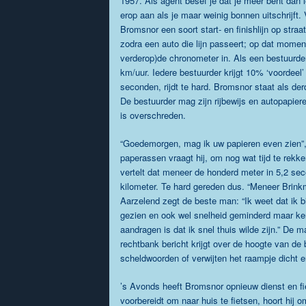
1957. Als agent besef je dat je meer bent dan 
erop aan als je maar weinig bonnen uitschrijft.
Bromsnor een soort start- en finishlijn op straa
zodra een auto die lijn passeert; op dat moment
verderop)de chronometer in. Als een bestuurder
km/uur. Iedere bestuurder krijgt 10% ‘voordeel’
seconden, rijdt te hard. Bromsnor staat als der
De bestuurder mag zijn rijbewijs en autopapiere
is overschreden.
“Goedemorgen, mag ik uw papieren even zien”, 
paperassen vraagt hij, om nog wat tijd te rekk
vertelt dat meneer de honderd meter in 5,2 se
kilometer. Te hard gereden dus. “Meneer Brink
Aarzelend zegt de beste man: “Ik weet dat ik 
gezien en ook wel snelheid geminderd maar ken
aandragen is dat ik snel thuis wilde zijn.” De 
rechtbank bericht krijgt over de hoogte van de 
scheldwoorden of verwijten het raampje dicht en
’s Avonds heeft Bromsnor opnieuw dienst en fie
voorbereidt om naar huis te fietsen, hoort hij om