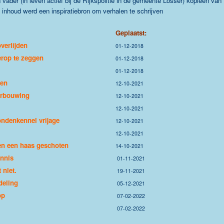
vader (in leven actief bij de Rijkspolitie in de gemeente Losser) kopieën van
e inhoud werd een inspiratiebron om verhalen te schrijven
Geplaatst:
verlijden
01-12-2018
erop te zeggen
01-12-2018
01-12-2018
pen
12-10-2021
verbouwing
12-10-2021
12-10-2021
ondenkennel vrijage
12-10-2021
12-10-2021
en een haas geschoten
14-10-2021
ennis
01-11-2021
 niet.
19-11-2021
deling
05-12-2021
op
07-02-2022
07-02-2022