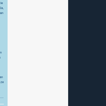
zie
Ja,
van
en
s
an
 ze
…..