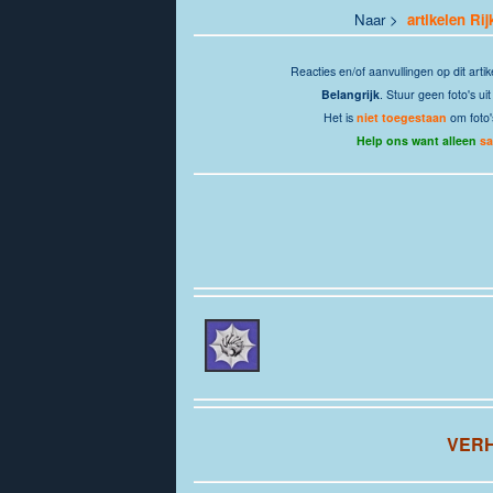
Naar >
artikelen Ri
Reacties en/of aanvullingen op dit artik
Belangrijk
. Stuur geen foto's u
Het is
niet toegestaan
om foto'
Help ons want alleen
s
VER