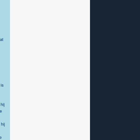
at
 is
hij
e
hij
e