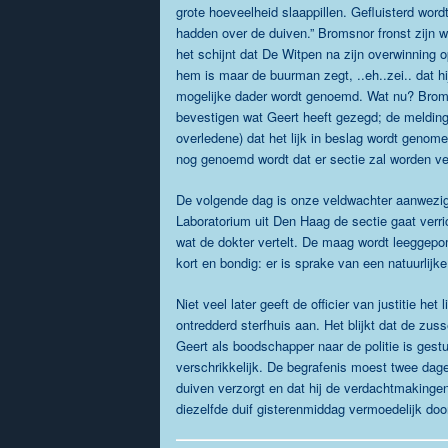
grote hoeveelheid slaappillen. Gefluisterd wor
hadden over de duiven.” Bromsnor fronst zijn 
het schijnt dat De Witpen na zijn overwinning 
hem is maar de buurman zegt, ..eh..zei.. dat hij
mogelijke dader wordt genoemd. Wat nu? Broms
bevestigen wat Geert heeft gezegd; de meldin
overledene) dat het lijk in beslag wordt geno
nog genoemd wordt dat er sectie zal worden ve
De volgende dag is onze veldwachter aanwezig 
Laboratorium uit Den Haag de sectie gaat ver
wat de dokter vertelt. De maag wordt leeggepo
kort en bondig: er is sprake van een natuurlij
Niet veel later geeft de officier van justitie he
ontredderd sterfhuis aan. Het blijkt dat de 
Geert als boodschapper naar de politie is ges
verschrikkelijk. De begrafenis moest twee dagen
duiven verzorgt en dat hij de verdachtmakingen
diezelfde duif gisterenmiddag vermoedelijk doo