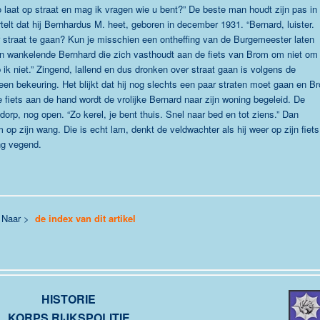
 laat op straat en mag ik vragen wie u bent?” De beste man houdt zijn pas in
rtelt dat hij Bernhardus M. heet, geboren in december 1931. “Bernard, luister.
 straat te gaan? Kun je misschien een ontheffing van de Burgemeester laten
een wankelende Bernhard die zich vasthoudt aan de fiets van Brom om niet om
ik niet.” Zingend, lallend en dus dronken over straat gaan is volgens de
 een bekeuring. Het blijkt dat hij nog slechts een paar straten moet gaan en B
 fiets aan de hand wordt de vrolijke Bernard naar zijn woning begeleid. De
t dorp, nog open. “Zo kerel, je bent thuis. Snel naar bed en tot ziens.” Dan
op zijn wang. Die is echt lam, denkt de veldwachter als hij weer op zijn fiets
ang vegend.
Naar >
de index van dit artikel
HISTORIE
KORPS RIJKSPOLITIE