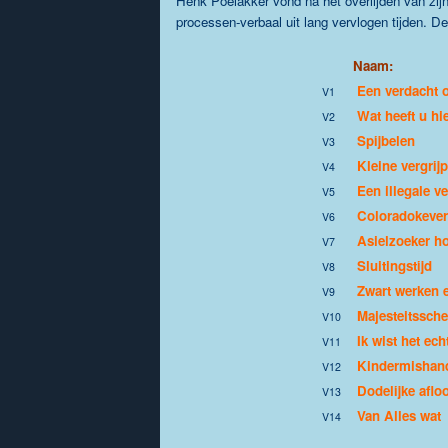
Henk Poelakker vond na het overlijden van zijn 
processen-verbaal uit lang vervlogen tijden. D
Naam:
Een verdacht o
V1
Wat heeft u hi
V2
Spijbelen
V3
Kleine vergrij
V4
Een illegale 
V5
Coloradokever
V6
Asielzoeker h
V7
Sluitingstijd
V8
Zwart werken 
V9
Majesteitssch
V10
Ik wist het echt
V11
Kindermishan
V12
Dodelijke aflo
V13
Van Alles wat
V14