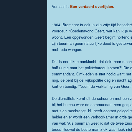
Verhaal 1.
Een verdacht overlijden.
1964. Bromsnor is ook in zijn vrije tijd benade
voordeur. “Goedenavond Geert, wat kan ik je vo
woont. Een opgewonden Geert begint hortend en s
zijn buurman geen natuurlijke dood is gestorven
met rode wangen.
Dat is een fikse aanklacht, dat riekt naar moo
half uurtje naar het politiebureau komen?” Die
commandant. Omkleden is niet nodig want net a
nog. Je bent bij de Rijkspolitie dag en nacht 
kort en bondig: “Neem de verklaring van Geert o
De dienstfiets komt uit de schuur en met een zw
bij het bureau waar de commandant hem gespan
met zich meebrengt. Hij heeft contact gelegd met
helder en er wordt een verhoorkamer in orde ge
van wal: “Als buurman weet ik dat de twee zus
broer. Hoewel de beste man ziek was, leek nie