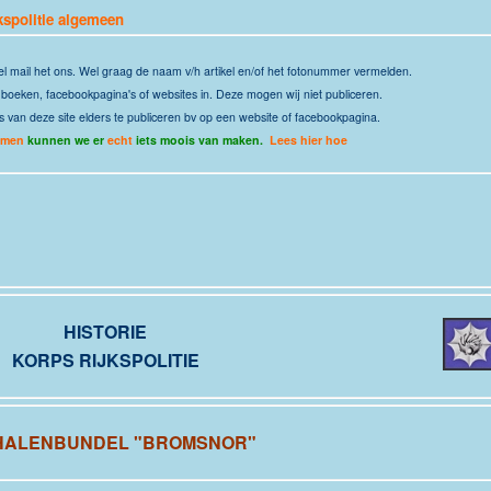
jkspolitie algemeen
el
mail
het ons. Wel graag de naam v/h artikel en/of het fotonummer vermelden.
it boeken, facebookpagina's of websites in. Deze mogen wij niet publiceren.
s van deze site elders te publiceren bv op een website of facebookpagina.
amen
kunnen we er
echt
iets moois van maken.
Lees hier hoe
HISTORIE
KORPS RIJKSPOLITIE
HALENBUNDEL "BROMSNOR"