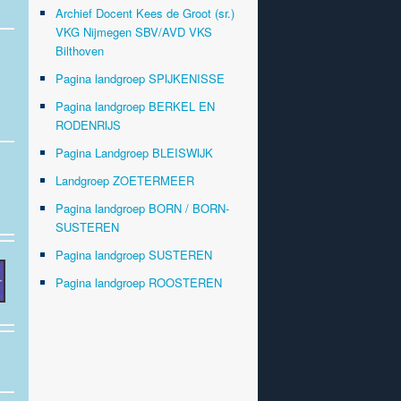
Archief Docent Kees de Groot (sr.)
VKG Nijmegen SBV/AVD VKS
Bilthoven
Pagina landgroep SPIJKENISSE
Pagina landgroep BERKEL EN
RODENRIJS
Pagina Landgroep BLEISWIJK
Landgroep ZOETERMEER
Pagina landgroep BORN / BORN-
SUSTEREN
Pagina landgroep SUSTEREN
Pagina landgroep ROOSTEREN