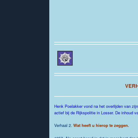
VER
Henk Poelakker vond na het overlijden van zijn
actief bij de Rijkspolitie in Losser. De inhoud 
Verhaal 2.
Wat heeft u hierop te zeggen.