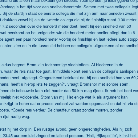
iemand die alleen maar bekeuringen uitdeelt. Toch spreekt je leidinggevende j
 Vandaag is het tijd voor een snelheidscontrole. Samen met twee collega’s leg
t. Bij de startlijn staat de eerste collega die met zijn arm naar beneden zwaait
 drukken zowel hij als de tweede collega die bij de finishlijn staat (100 meter
 7,2 seconden over die honderd meter doet, heeft hij een snelheid van 50
 wat neerkomt op het volgende: wie die honderd meter sneller aflegt dan in 6
de agent een paar honderd meter voorbij de finishlijn en laat iedere auto stopp
n laten zien en in die tussentijd hebben de collega’s uitgerekend of de snelhe
aldus begroet Brom zijn toekomstige slachtoffers. Al bladerend in de
en, waar de reis naar toe gaat. Inmiddels komt een van de collega’s aanlopen 
conden heeft afgelegd. Omgerekend betekent dat hij een snelheid had van 69,
mans, heeft u hierop iets te zeggen?”, vraagt Bromsnor met sonore stem.
binnen de bebouwde kom niet harder dan 50 km mag rijden. Ik heb het bord we
nelijk niet voldoende. Stom van mij. Het enige wat ik als argument kan
man krijgt te horen dat er proces verbaal zal worden opgemaakt en dat hij via d
boete. “Goede reis verder.” De chauffeur draait zonder morren, zonder
 rijdt rustig weg.
tst hij het dorp in. Een rustige avond, geen ongerechtigheden. Als hij zich
 23.45 uur een luid zingend en lallend persoon. “Halt, Rijkspolitie”, klinkt het