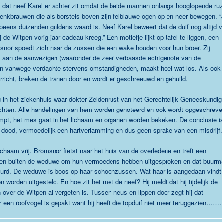
dt dat neef Karel er achter zit omdat de beide mannen onlangs hooglopende ru
wenkbrauwen die als borstels boven zijn felblauwe ogen op en neer bewegen. “
opeens duizenden guldens waard is. Neef Karel beweert dat de duif nog altijd 
 de Witpen vorig jaar cadeau kreeg.” Een motiefje lijkt op tafel te liggen, een
nor spoedt zich naar de zussen die een wake houden voor hun broer. Zij
g aan de aanwezigen (waaronder de zeer verbaasde echtgenote van de
men vanwege verdachte stervens omstandigheden, maakt heel wat los. Als ook
rricht, breken de tranen door en wordt er geschreeuwd en gehuild.
in het ziekenhuis waar dokter Zeldenrust van het Gerechtelijk Geneeskundig
richten. Alle handelingen van hem worden genoteerd en ook wordt opgeschrev
mpt, het mes gaat in het lichaam en organen worden bekeken. De conclusie i
ke dood, vermoedelijk een hartverlamming en dus geen sprake van een misdrijf.
t lichaam vrij. Bromsnor fietst naar het huis van de overledene en treft een
zussen buiten de weduwe om hun vermoedens hebben uitgesproken en dat buurm
tuurd. De weduwe is boos op haar schoonzussen. Wat haar is aangedaan vindt
 worden uitgesteld. En hoe zit het met de neef? Hij meldt dat hij tijdelijk de
 over de Witpen al vergeten is. Tussen neus en lippen door zegt hij dat
r een roofvogel is gepakt want hij heeft die topduif niet meer teruggezien……