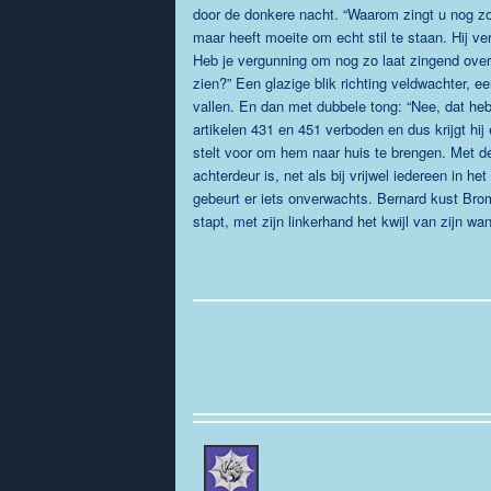
door de donkere nacht. “Waarom zingt u nog zo
maar heeft moeite om echt stil te staan. Hij ve
Heb je vergunning om nog zo laat zingend over
zien?” Een glazige blik richting veldwachter, 
vallen. En dan met dubbele tong: “Nee, dat heb 
artikelen 431 en 451 verboden en dus krijgt hij
stelt voor om hem naar huis te brengen. Met de
achterdeur is, net als bij vrijwel iedereen in he
gebeurt er iets onverwachts. Bernard kust Brom 
stapt, met zijn linkerhand het kwijl van zijn w