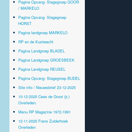
Pagina Opvang- Stagegroep GOOR
/ MARKELO
Pagina Opvang- Stagegroep
HORST
Pagina landgroep MARKELO
RP en de Kustwacht
Pagina Landgroep BLADEL
Pagina Landgroep GROESBEEK
Pagina Landgroep REUSEL
Pagina Opvang- Stagegroep BUDEL
Site info / Nieuwsbrief 23-12-2025
10-12-2025 Cees de Groot (jr.)
Overleden.
Menu RP Magazine 1972-1991
12-11-2025 Frans Zuiderhoek
Overleden