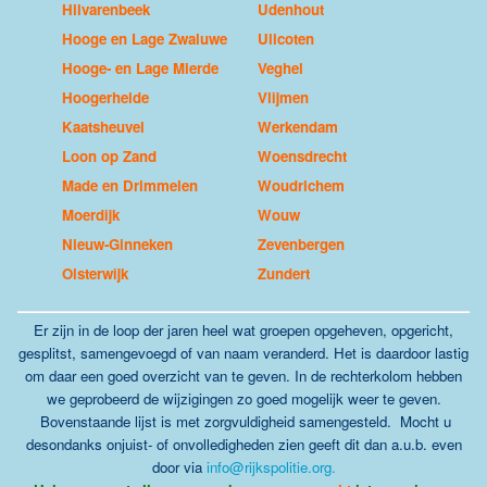
Hilvarenbeek
Udenhout
Hooge en Lage Zwaluwe
Ulicoten
Hooge- en Lage Mierde
Veghel
Hoogerheide
Vlijmen
Kaatsheuvel
Werkendam
Loon op Zand
Woensdrecht
Made en Drimmelen
Woudrichem
Moerdijk
Wouw
Nieuw-Ginneken
Zevenbergen
Oisterwijk
Zundert
Er zijn in de loop der jaren heel wat groepen opgeheven, opgericht,
gesplitst, samengevoegd of van naam veranderd. Het is daardoor lastig
om daar een goed overzicht van te geven. In de rechterkolom hebben
we geprobeerd de wijzigingen zo goed mogelijk weer te geven.
Bovenstaande lijst is
met zorgvuldigheid samengesteld. Mocht u
desondanks onjuist- of onvolledigheden zien geeft dit dan a.u.b. even
door via
info@rijkspolitie.org
.