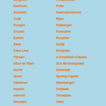
Berlicum
Putte
Boxmeer
Raamsdonksveer
Cuijk
Rijen
Dongen
Rijsbergen
Drunen
Rosmalen
Eethen
Rucphen
Etten
Schijf
Etten-Leur
Schijndel
Fijnaart
s-Grevelduin-Capelle
Gilze en Rijen
Sint Michielsgestel
Goirle
Sleeuwijk
Grave
Sprang-Capelle
Halsteren
Steenbergen
Heesch
Strijbeek
Helvoirt
Terheijden
Heusden
Uden