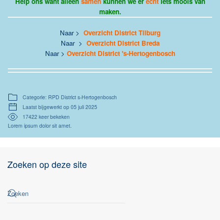
Help ons want alleen
samen
kunnen we er
echt
iets moois van
maken.
Naar >
Overzicht District Tilburg
Naar >
Overzicht District Breda
Naar >
Overzicht District 's-Hertogenbosch
Categorie: RPD District s-Hertogenbosch
Laatst bijgewerkt op 05 juli 2025
17422 keer bekeken
Lorem ipsum dolor sit amet.
Zoeken op deze site