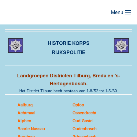
Menu
Terug naar hoofdinhoud
HISTORIE KORPS
RIJKSPOLITIE
Landgroepen Districten Tilburg, Breda en 's-
Hertogenbosch.
Het District Tilburg heeft bestaan van 1-8-'52 tot 1-5-'69.
Aalburg
Oploo
Achtmaal
Ossendrecht
Alphen
Oud Gastel
Baarle-Nassau
Oudenbosch
Berghem
Prinsenbeek