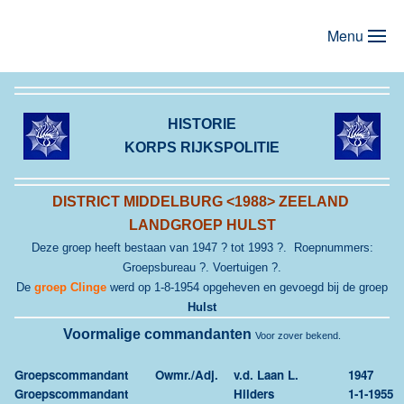
Menu
Terug naar hoofdinhoud
HISTORIE
KORPS RIJKSPOLITIE
DISTRICT MIDDELBURG <1988> ZEELAND
LANDGROEP HULST
Deze groep heeft bestaan van 1947 ? tot 1993 ?. Roepnummers:
Groepsbureau ?. Voertuigen ?.
De
groep Clinge
werd op 1-8-1954 opgeheven en gevoegd bij de groep
Hulst
Voormalige commandanten
Voor zover bekend.
Groepscommandant
Owmr./Adj.
v.d. Laan L.
1947
Groepscommandant
Hilders
1-1-1955