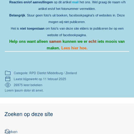
Reacties en/of aanvullingen
op dit artikel
mail
het ons. Wel graag de naam v/h
artikel en/of het fotonummer vermelden.
Belangrijk
. Stuur geen foto's uit boeken, facebookpagina's of websites in. Deze
mogen wij niet publiceren.
Het is
niet toegestaan
om foto's van deze site elders te publiceren bv op een
website of facebookpagina.
Help ons want alleen
samen
kunnen we er
echt
iets moois van
maken.
Lees hier hoe.
Categorie: RPD District Middelburg / Zeeland
Laatst bijgewerkt op 11 februari 2025
26975 keer bekeken
Lorem ipsum dolor sit amet.
Zoeken op deze site