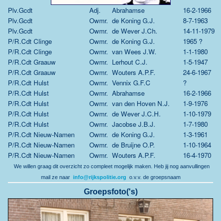
Plv.Gcdt
Adj.
Abrahamse
16-2-1966
Plv.Gcdt
Owmr.
de Koning G.J.
8-7-1963
Plv.Gcdt
Owmr.
de Wever J.Ch.
14-11-1979
P/R.Cdt Clinge
Owmr.
de Koning G.J.
1965 ?
P/R.Cdt Clinge
Owmr.
van Wees J.W.
1-1-1980
P/R.Cdt Graauw
Owmr.
Lerhout C.J.
1-5-1947
P/R.Cdt Graauw
Owmr.
Wouters A.P.F.
24-6-1967
P/R.Cdt Hulst
Owmr.
Vennix G.F.C
?
P/R.Cdt Hulst
Owmr.
Abrahamse
16-2-1966
P/R.Cdt Hulst
Owmr.
van den Hoven N.J.
1-9-1976
P/R.Cdt Hulst
Owmr.
de Wever J.C.H.
1-10-1979
P/R.Cdt Hulst
Owmr.
Jacobse J.B.J.
1-7-1980
P/R.Cdt Nieuw-Namen
Owmr.
de Koning G.J.
1-3-1961
P/R.Cdt Nieuw-Namen
Owmr.
de Bruijne O.P.
1-10-1964
P/R.Cdt Nieuw-Namen
Owmr.
Wouters A.P.F.
16-4-1970
We willen graag dit overzicht zo compleet mogelijk maken.
Heb jij nog aanvullingen
mail ze naar
info@rijkspolitie.org
o.v.v. de groepsnaam
Groepsfoto('s)