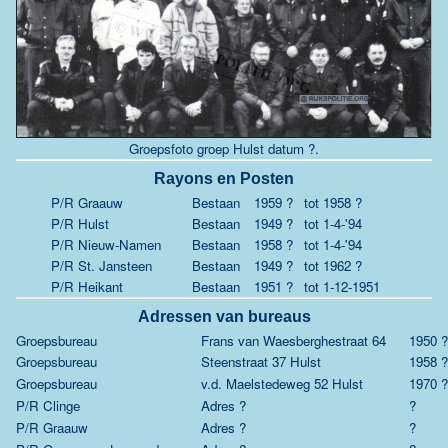
Groepsfoto groep Hulst datum ?.
Rayons en Posten
P/R Graauw
Bestaan
1959 ?
tot
1958 ?
P/R Hulst
Bestaan
1949 ?
tot
1-4-'94
P/R Nieuw-Namen
Bestaan
1958 ?
tot
1-4-'94
P/R St. Jansteen
Bestaan
1949 ?
tot
1962 ?
P/R Heikant
Bestaan
1951 ?
tot
1-12-1951
Adressen van bureaus
Groepsbureau
Frans van Waesberghestraat 64
1950 ?
Groepsbureau
Steenstraat 37 Hulst
1958 ?
Groepsbureau
v.d. Maelstedeweg 52 Hulst
1970 ?
P/R Clinge
Adres ?
?
P/R Graauw
Adres ?
?