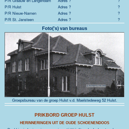
P/R Graauw en Langendam
Adres ?
?
P/R Hulst
Adres ?
?
P/R Nieuw-Namen
Adres ?
?
P/R St. Jansteen
Adres ?
?
Foto('s) van bureaus
Groepsbureau van de groep Hulst v.d. Maelstedeweg 52 Hulst.
PRIKBORD GROEP HULST
HERINNERINGEN UIT DE OUDE SCHOENENDOOS