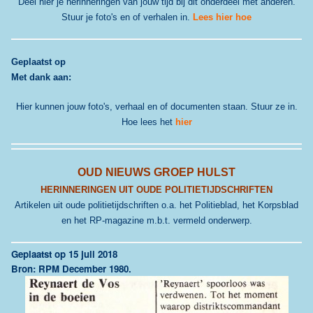
Deel hier je herinneringen van jouw tijd bij dit onderdeel met anderen.
Stuur je foto's en of verhalen in.
Lees hier hoe
G
eplaatst op
Met dank aan:
Hier kunnen jouw foto's, verhaal en of documenten staan. Stuur ze in.
Hoe lees het
hier
OUD NIEUWS GROEP HULST
HERINNERINGEN UIT OUDE POLITIETIJDSCHRIFTEN
Artikelen uit oude politietijdschriften o.a. het Politieblad, het Korpsblad
en het RP-magazine m.b.t. vermeld onderwerp.
Geplaatst op 15 juli 2018
Bron: RPM December 1980.