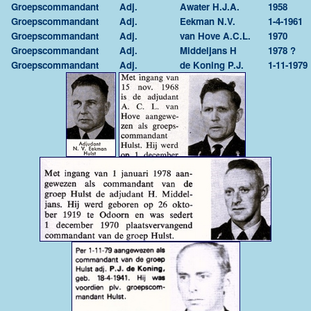
Groepscommandant
Adj.
Awater H.J.A.
1958
Groepscommandant
Adj.
Eekman N.V.
1-4-1961
Groepscommandant
Adj.
van Hove A.C.L.
1970
Groepscommandant
Adj.
Middeljans H
1978 ?
Groepscommandant
Adj.
de Koning P.J.
1-11-1979