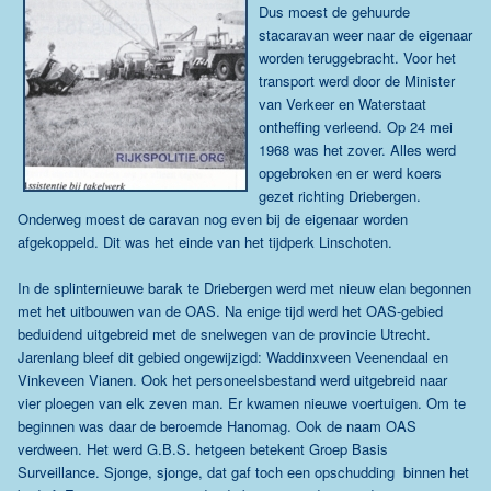
Dus moest de gehuurde
stacaravan weer naar de eigenaar
worden teruggebracht. Voor het
transport werd door de Minister
van Verkeer en Waterstaat
ontheffing verleend. Op 24 mei
1968 was het zover. Alles werd
opgebroken en er werd koers
gezet richting Driebergen.
Onderweg moest de caravan nog even bij de eigenaar worden
afgekoppeld. Dit was het einde van het tijdperk Linschoten.
In de splinternieuwe barak te Driebergen werd met nieuw elan begonnen
met het uitbouwen van de OAS. Na enige tijd werd het OAS-gebied
beduidend uitgebreid met de snelwegen van de provincie Utrecht.
Jarenlang bleef dit gebied ongewijzigd: Waddinxveen Veenendaal en
Vinkeveen Vianen. Ook het personeelsbestand werd uitgebreid naar
vier ploegen van elk zeven man. Er kwamen nieuwe voertuigen. Om te
beginnen was daar de beroemde Hanomag. Ook de naam OAS
verdween. Het werd G.B.S. hetgeen betekent Groep Basis
Surveillance. Sjonge, sjonge, dat gaf toch een opschudding binnen het