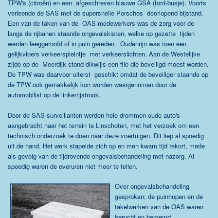
TPW's (citroên) en een afgeschreven blauwe GSA (ford-busje). Voorts
verleende de SAS met de supersnelle Porsches doorlopend bijstand.
Een van de taken van de OAS-medewerkers was de zorg voor de
langs de rijbanen staande ongevalskisten, welke op gezette tijden
werden leeggeroofd of in puin gereden. Oudenrijn was toen een
gelijkvloers verkeerspleintje met verkeerslichten. Aan de Westelijke
zijde op de Meerdijk stond dikwijls een file die beveiligd moest worden.
De TPW was daarvoor uiterst geschikt omdat de beveiliger staande op
de TPW ook gemakkelijk kon worden waargenomen door de
automobilist op de linkerrijstrook.
Door de SAS-surveillanten werden hele drommen oude auto's
aangebracht naar het terrein te Linschoten, met het verzoek om een
technisch onderzoek te doen naar deze voertuigen. Dit liep al spoedig
uit de hand. Het werk stapelde zich op en men kwam tijd tekort, mede
als gevolg van de tijdrovende ongevalsbehandeling met nazorg. Al
spoedig waren de overuren niet meer te tellen.
Over ongevalsbehandeling
gesproken; de puinhopen en de
takelwerken van de OAS waren
berucht en beroemd.