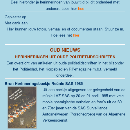
Deel hieronder je herinneringen van jouw tijd bij dit onderdeel met
anderen.
Lees hier
hoe
Geplaatst op
Met dank aan
Hier kunnen jouw foto's, verhaal en of documenten staan. Stuur ze in.
Hoe lees het
hier
OUD NIEUWS
HERINNERINGEN UIT OUDE POLITIETIJDSCHRIFTEN
Een overzicht van artikelen uit oude politietijdschriften in het bijzonder
het Politieblad, het Korpsblad en RP-magazine m.b.t. vermeld
onderdeel.
Bron Herinneringsboekje Reünie SAS 1985
Uit
een boekje uitgegeven ter gelegenheid van de
reünie LAZ-SAS op 20 en 21 april 1985 m
et vele
mooie nostalgische verhalen en foto's uit de 60
en 70er jaren van de SAS Surveillance
Autosnelwegen (Porschegroep) van de Algemene
Verkeersdienst
.