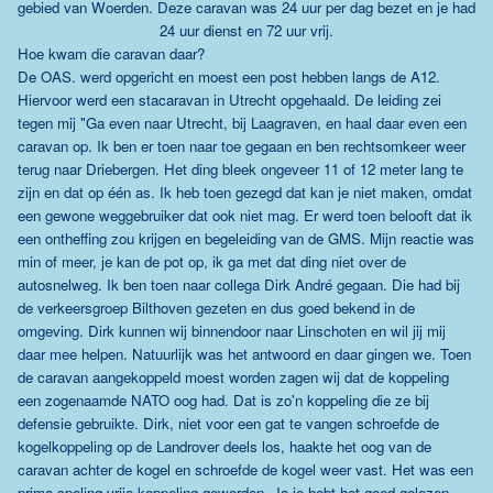
gebied van Woerden. Deze caravan was 24 uur per dag bezet en je had
24 uur dienst en 72 uur vrij.
Hoe kwam die caravan daar?
De OAS. werd opgericht en moest een post hebben langs de A12.
Hiervoor werd een stacaravan in Utrecht opgehaald. De leiding zei
tegen mij "Ga even naar Utrecht, bij Laagraven, en haal daar even een
caravan op. Ik ben er toen naar toe gegaan en ben rechtsomkeer weer
terug naar Driebergen. Het ding bleek ongeveer 11 of 12 meter lang te
zijn en dat op één as. Ik heb toen gezegd dat kan je niet maken, omdat
een gewone weggebruiker dat ook niet mag. Er werd toen belooft dat ik
een ontheffing zou krijgen en begeleiding van de GMS. Mijn reactie was
min of meer, je kan de pot op, ik ga met dat ding niet over de
autosnelweg. Ik ben toen naar collega Dirk André gegaan. Die had bij
de verkeersgroep Bilthoven gezeten en dus goed bekend in de
omgeving. Dirk kunnen wij binnendoor naar Linschoten en wil jij mij
daar mee helpen. Natuurlijk was het antwoord en daar gingen we. Toen
de caravan aangekoppeld moest worden zagen wij dat de koppeling
een zogenaamde NATO oog had. Dat is zo'n koppeling die ze bij
defensie gebruikte. Dirk, niet voor een gat te vangen schroefde de
kogelkoppeling op de Landrover deels los, haakte het oog van de
caravan achter de kogel en schroefde de kogel weer vast. Het was een
prima speling vrije koppeling geworden. Ja je hebt het goed gelezen,