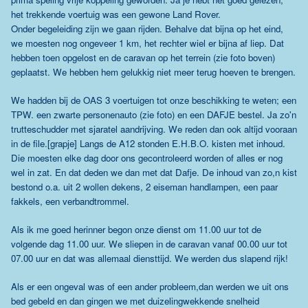
het trekkende voertuig was een gewone Land Rover.
Onder begeleiding zijn we gaan rijden. Behalve dat bijna op het eind,
we moesten nog ongeveer 1 km, het rechter wiel er bijna af liep. Dat
hebben toen opgelost en de caravan op het terrein (zie foto boven)
geplaatst. We hebben hem gelukkig niet meer terug hoeven te brengen.
We hadden bij de OAS 3 voertuigen tot onze beschikking te weten; een
TPW. een zwarte personenauto (zie foto) en een DAFJE bestel. Ja zo'n
trutteschudder met sjaratel aandrijving. We reden dan ook altijd vooraan
in de file.[grapje] Langs de A12 stonden E.H.B.O. kisten met inhoud.
Die moesten elke dag door ons gecontroleerd worden of alles er nog
wel in zat. En dat deden we dan met dat Dafje. De inhoud van zo,n kist
bestond o.a. uit 2 wollen dekens, 2 eiseman handlampen, een paar
fakkels, een verbandtrommel.
Als ik me goed herinner begon onze dienst om 11.00 uur tot de
volgende dag 11.00 uur. We sliepen in de caravan vanaf 00.00 uur tot
07.00 uur en dat was allemaal diensttijd. We werden dus slapend rijk!
Als er een ongeval was of een ander probleem,dan werden we uit ons
bed gebeld en dan gingen we met duizelingwekkende snelheid