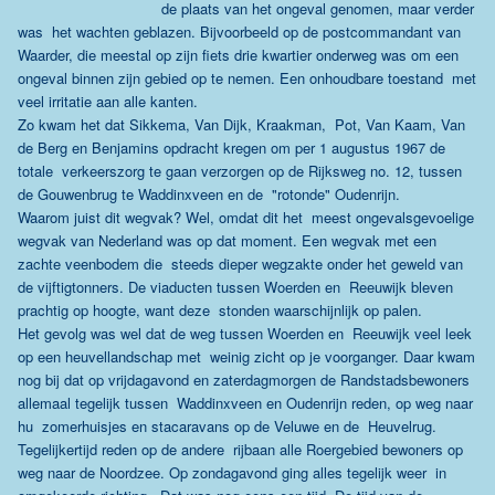
de plaats van het ongeval genomen, maar verder
was het wachten geblazen. Bijvoorbeeld op de postcommandant van
Waarder, die meestal op zijn fiets drie kwartier onderweg was om een
ongeval binnen zijn gebied op te nemen. Een onhoudbare toestand met
veel irritatie aan alle kanten.
Zo kwam het dat Sikkema, Van Dijk, Kraakman, Pot, Van Kaam, Van
de Berg en Benjamins opdracht kregen om per 1 augustus 1967 de
totale verkeerszorg te gaan verzorgen op de Rijksweg no. 12, tussen
de Gouwenbrug te Waddinxveen en de "rotonde" Oudenrijn.
Waarom juist dit wegvak? Wel, omdat dit het meest ongevalsgevoelige
wegvak van Nederland was op dat moment. Een wegvak met een
zachte veenbodem die steeds dieper wegzakte onder het geweld van
de vijftigtonners. De viaducten tussen Woerden en Reeuwijk bleven
prachtig op hoogte, want deze stonden waarschijnlijk op palen.
Het gevolg was wel dat de weg tussen Woerden en Reeuwijk veel leek
op een heuvellandschap met weinig zicht op je voorganger. Daar kwam
nog bij dat op vrijdagavond en zaterdagmorgen de Randstadsbewoners
allemaal tegelijk tussen Waddinxveen en Oudenrijn reden, op weg naar
hu zomerhuisjes en stacaravans op de Veluwe en de Heuvelrug.
Tegelijkertijd reden op de andere rijbaan alle Roergebied bewoners op
weg naar de Noordzee. Op zondagavond ging alles tegelijk weer in