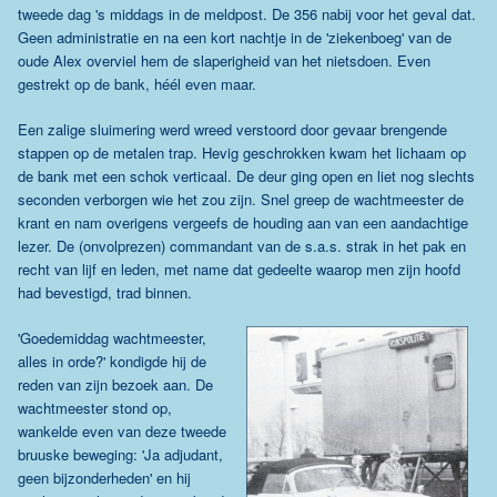
tweede dag 's middags in de meldpost. De 356 nabij voor het geval dat.
Geen administratie en na een kort nachtje in de 'ziekenboeg' van de
oude Alex overviel hem de slaperigheid van het nietsdoen. Even
gestrekt op de bank, héél even maar.
Een zalige sluimering werd wreed verstoord door gevaar brengende
stappen op de metalen trap. Hevig geschrokken kwam het lichaam op
de bank met een schok verticaal. De deur ging open en liet nog slechts
seconden verborgen wie het zou zijn. Snel greep de wachtmeester de
krant en nam overigens vergeefs de houding aan van een aandachtige
lezer. De (onvolprezen) commandant van de s.a.s. strak in het pak en
recht van lijf en leden, met name dat gedeelte waarop men zijn hoofd
had bevestigd, trad binnen.
'Goedemiddag wachtmeester,
alles in orde?' kondigde hij de
reden van zijn bezoek aan. De
wachtmeester stond op,
wankelde even van deze tweede
bruuske beweging: 'Ja adjudant,
geen bijzonderheden' en hij