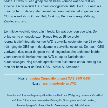
bedrijf. Er was nu een groep die de basis vormde waar de rest op
stoelde. En de aloude SAS bleef doodgewoon SAS. De GBS werd als
maar groter. In de loop der zeventiger jaren breidde het zogenaamde
GBS- gebied zich uit naar Deil, Gorkum, Bergh-autoweg, Valburg,
Zwolle, enz. enz.
Een nieuw voertuig deed zijn intrede. En wat voor een voertuig. De
enige echte en onvolprezen Range Rover. Bij de grote
reorganisatie/integratie van de AVD- surveillancediensten op 24 oktober
1981 ging de GBS op in de algemene surveillancedienst. De naam GBS
verdween dus, maar de geest van dit legendarische onderdeel leefde
voort binnen de hekken van de AVD en op de Nederlandse
autosnelwegen. Nog steeds spreekt men fluisterend en vol ontzag als
men het heeft over de OAS-GBS. Aldus A. Krrakman
Naar >
pagina Ongevallendienst OAS BSG GBS
Naar >
menu onderdelen AVD
Reacties
en/of aanvullingen op dit artikel
mail
het ons.
Wel graag de naam v/h artikel
en/of het fotonummer vermelden.
Belangrijk. Stuur geen foto's uit boeken,
facebookpagina's of websites in. Deze mogen wij niet publiceren.