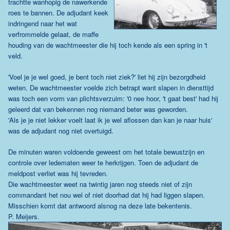
trachtte wanhopig de nawerkende
roes te bannen. De adjudant keek
indringend naar het wat
verfrommelde gelaat, de maffe
houding van de wachtmeester die hij toch kende als een spring in 't
veld.
'Voel je je wel goed, je bent toch niet ziek?' liet hij zijn bezorgdheid
weten. De wachtmeester voelde zich betrapt want slapen in diensttijd
was toch een vorm van plichtsverzuim: '0 nee hoor, 't gaat best' had hij
geleerd dat van bekennen nog niemand beter was geworden.
'Als je je niet lekker voelt laat ik je wel aflossen dan kan je naar huis'
was de adjudant nog niet overtuigd.
De minuten waren voldoende geweest om het totale bewustzijn en
controle over ledematen weer te herkrijgen. Toen de adjudant de
meldpost verliet was hij tevreden.
Die wachtmeester weet na twintig jaren nog steeds niet of zijn
commandant het nou wel of niet doorhad dat hij had liggen slapen.
Misschien komt dat antwoord alsnog na deze late bekentenis.
P. Meijers.