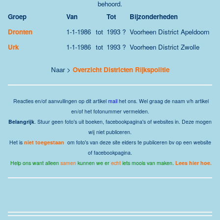
behoord.
Groep
Van
Tot
Bijzonderheden
Dronten
1-1-1986
tot
1993 ?
Voorheen District Apeldoorn
Urk
1-1-1986
tot
1993 ?
Voorheen District Zwolle
Naar >
Overzicht Districten Rijkspolitie
Reacties en/of aanvullingen op dit artikel
mail
het ons.
Wel graag de naam v/h artikel
en/of het fotonummer vermelden.
Belangrijk
. Stuur geen foto's uit boeken, facebookpagina's of websites in. Deze mogen
wij niet publiceren.
Het is
niet toegestaan
om foto's van deze site elders te publiceren bv op een website
of facebookpagina.
Help ons want alleen
samen
kunnen we er
echt
iets moois van maken.
Lees hier hoe.