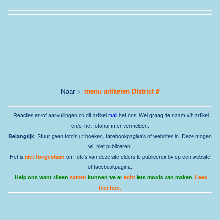
Naar >
menu artikelen District #
Reacties
en/of aanvullingen op dit artikel
mail
het ons.
Wel graag de naam v/h artikel
en/of het fotonummer vermelden.
Belangrijk
. Stuur geen foto's uit boeken, facebookpagina's of websites in. Deze mogen
wij niet publiceren.
Het is
niet toegestaan
om foto's van deze site elders te publiceren bv op een website
of facebookpagina.
Help ons want alleen
samen
kunnen we er
echt
iets moois van maken.
Lees
hier hoe.