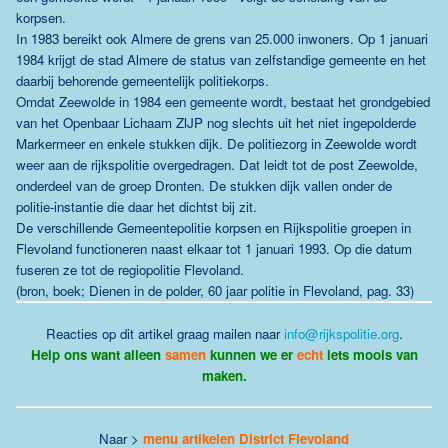
korpsen.
In 1983 bereikt ook Almere de grens van 25.000 inwoners. Op 1 januari
1984 krijgt de stad Almere de status van zelfstandige gemeente en het
daarbij behorende gemeentelijk politiekorps.
Omdat Zeewolde in 1984 een gemeente wordt, bestaat het grondgebied
van het Openbaar Lichaam ZIJP nog slechts uit het niet ingepolderde
Markermeer en enkele stukken dijk. De politiezorg in Zeewolde wordt
weer aan de rijkspolitie overgedragen. Dat leidt tot de post Zeewolde,
onderdeel van de groep Dronten. De stukken dijk vallen onder de
politie-instantie die daar het dichtst bij zit.
De verschillende Gemeentepolitie korpsen en Rijkspolitie groepen in
Flevoland functioneren naast elkaar tot 1 januari 1993. Op die datum
fuseren ze tot de regiopolitie Flevoland.
(bron, boek; Dienen in de polder, 60 jaar politie in Flevoland, pag. 33)
Reacties op dit artikel graag mailen naar
info@rijkspolitie.org
.
Help ons want alleen
samen
kunnen we er
echt
iets moois van
maken.
Naar >
menu artikelen District Flevoland