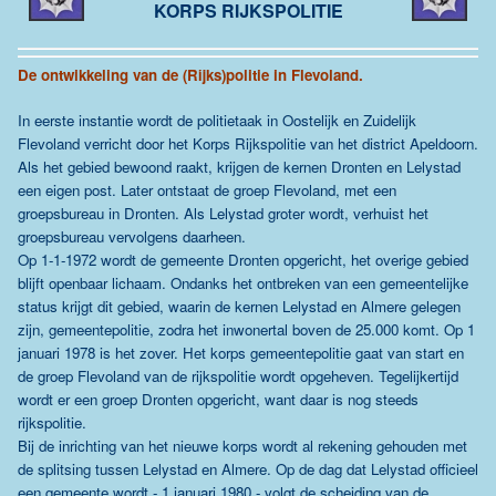
KORPS RIJKSPOLITIE
De ontwikkeling van de (Rijks)politie in Flevoland.
In eerste instantie wordt de politietaak in Oostelijk en Zuidelijk
Flevoland verricht door het Korps Rijkspolitie van het district Apeldoorn.
Als het gebied bewoond raakt, krijgen de kernen Dronten en Lelystad
een eigen post. Later ontstaat de groep Flevoland, met een
groepsbureau in Dronten. Als Lelystad groter wordt, verhuist het
groepsbureau vervolgens daarheen.
Op 1-1-1972 wordt de gemeente Dronten opgericht, het overige gebied
blijft openbaar lichaam. Ondanks het ontbreken van een gemeentelijke
status krijgt dit gebied, waarin de kernen Lelystad en Almere gelegen
zijn, gemeentepolitie, zodra het inwonertal boven de 25.000 komt. Op 1
januari 1978 is het zover. Het korps gemeentepolitie gaat van start en
de groep Flevoland van de rijkspolitie wordt opgeheven. Tegelijkertijd
wordt er een groep Dronten opgericht, want daar is nog steeds
rijkspolitie.
Bij de inrichting van het nieuwe korps wordt al rekening gehouden met
de splitsing tussen Lelystad en Almere. Op de dag dat Lelystad officieel
een gemeente wordt - 1 januari 1980 - volgt de scheiding van de