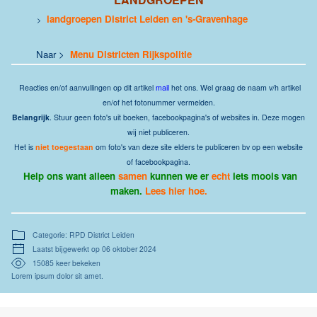
landgroepen District Leiden en 's-Gravenhage
>
Naar >
Menu Districten Rijkspolitie
Reacties
en/of aanvullingen op dit artikel
mail
het ons.
Wel graag de naam v/h artikel
en/of het fotonummer vermelden.
Belangrijk
. Stuur geen foto's uit boeken, facebookpagina's of websites in. Deze mogen
wij niet publiceren.
Het is
niet toegestaan
om foto's van deze site elders te publiceren bv op een website
of facebookpagina.
Help ons want alleen
samen
kunnen we er
echt
iets moois van
maken.
Lees hier hoe.
Categorie: RPD District Leiden
Laatst bijgewerkt op 06 oktober 2024
15085 keer bekeken
Lorem ipsum dolor sit amet.