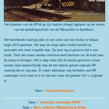
Het plaatsen van de RP38 op zijn laatste (droge) ligplaats op het terrein
van de opleidingsschool van de
Rijkspolitie te Apeldoorn.
Het betreffende vaartuig (één uit een serie van tien stuks) is helaas
begin 2015 gesloopt. Het was de enige optie omdat herstel cq.
renovatie niet meer mogelijk was. De boot lag al geruime tijd in een
loods. Toen die moest worden ontruimd werd besloten om de boot naar
de sloop te brengen. Het is diep triest dat dit besluit genomen moest
worden want waarschijnlijk was dit het laatste geheel originele RP
vaartuig dat er nog was. Er varen weliswaar nog tientallen oud RP
vaartuigen rond maar er is er niet een meer die geheel 100 % origineel
is.
Naar >
het politiemuseum
Naar >
Overzicht vaartuigen RPtW
Naar >
Menu artikelen Rijkspolitie te Water