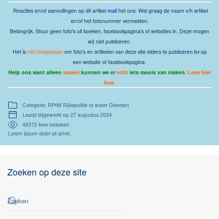
Reacties en/of aanvullingen op dit artikel
mail
het ons.
Wel graag de naam v/h artikel
en/of het fotonummer vermelden.
Belangrijk. Stuur geen foto's uit boeken, facebookpagina's of websites in. Deze mogen
wij niet publiceren.
Het is
niet toegestaan
om foto's en artikelen van deze site elders te publiceren bv op
een website of facebookpagina.
Help ons want alleen
samen
kunnen we er
echt
iets moois van maken.
Lees hier
hoe.
Categorie: RPtW Rijkspolitie te water Diversen
Laatst bijgewerkt op 27 augustus 2024
46372 keer bekeken
Lorem ipsum dolor sit amet.
Zoeken op deze site