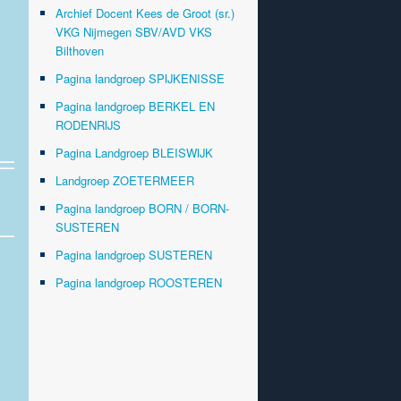
Archief Docent Kees de Groot (sr.)
VKG Nijmegen SBV/AVD VKS
Bilthoven
Pagina landgroep SPIJKENISSE
Pagina landgroep BERKEL EN
RODENRIJS
Pagina Landgroep BLEISWIJK
Landgroep ZOETERMEER
Pagina landgroep BORN / BORN-
SUSTEREN
Pagina landgroep SUSTEREN
Pagina landgroep ROOSTEREN