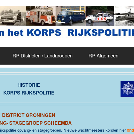
RP Districten / Landgroepen
RP Algemeen
HISTORIE
KORPS RIJKSPOLITIE
DISTRICT GRONINGEN
NG- STAGEGROEP SCHEEMDA
Rijkspolitie opvang- en stagegroepen. Nieuwe wachtmeesters konden hier
ond