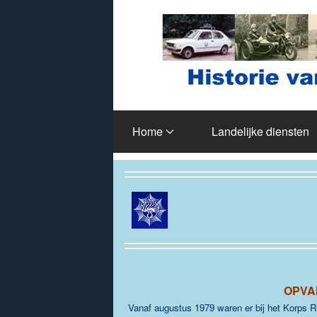
Terug naar hoofdinhoud
Home
Landelijke diensten
OPVA
Vanaf augustus 1979 waren er bij het Korps 