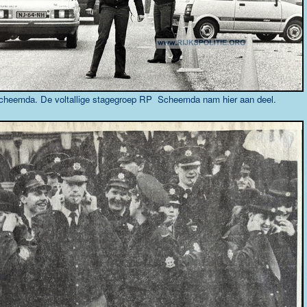
Scheemda. De voltallige stagegroep RP Scheemda nam hier aan deel.