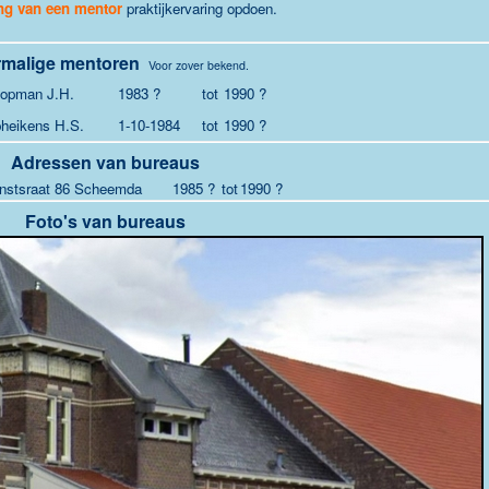
ng van een mentor
praktijkervaring opdoen.
malige mentoren
Voor zover bekend.
opman J.H.
1983 ?
tot
1990 ?
heikens H.S.
1-10-1984
tot
1990 ?
Adressen van bureaus
onstsraat 86 Scheemda
1985 ?
tot
1990 ?
Foto's van bureaus