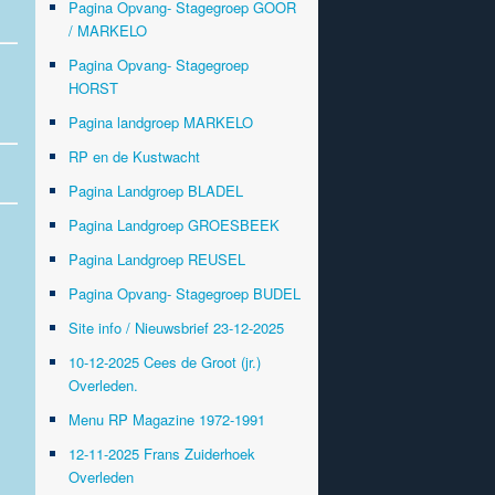
Pagina Opvang- Stagegroep GOOR
/ MARKELO
Pagina Opvang- Stagegroep
HORST
Pagina landgroep MARKELO
RP en de Kustwacht
Pagina Landgroep BLADEL
Pagina Landgroep GROESBEEK
Pagina Landgroep REUSEL
Pagina Opvang- Stagegroep BUDEL
Site info / Nieuwsbrief 23-12-2025
10-12-2025 Cees de Groot (jr.)
Overleden.
Menu RP Magazine 1972-1991
12-11-2025 Frans Zuiderhoek
Overleden