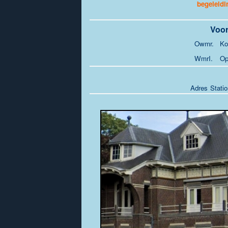
begeleidi
Voor
Owmr.
Ko
WmrI.
Op
Adres
Stati