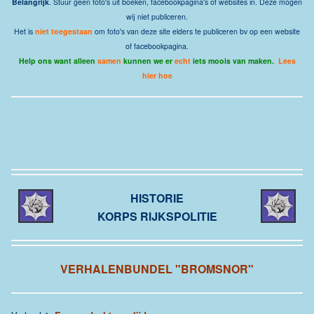
Belangrijk
. Stuur geen foto's uit boeken, facebookpagina's of websites in. Deze mogen
wij niet publiceren.
Het is
niet toegestaan
om foto's van deze site elders te publiceren bv op een website
of facebookpagina.
Help ons want alleen
samen
kunnen we er
echt
iets moois van maken.
Lees
hier hoe
HISTORIE
KORPS RIJKSPOLITIE
VERHALENBUNDEL "BROMSNOR"