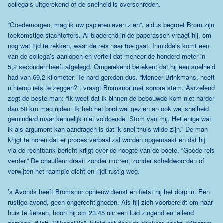
collega’s uitgerekend of de snelheid is overschreden.
“Goedemorgen, mag ik uw papieren even zien”, aldus begroet Brom zijn
toekomstige slachtoffers. Al bladerend in de paperassen vraagt hij, om
nog wat tijd te rekken, waar de reis naar toe gaat. Inmiddels komt een
van de collega’s aanlopen en vertelt dat meneer de honderd meter in
5,2 seconden heeft afgelegd. Omgerekend betekent dat hij een snelheid
had van 69,2 kilometer. Te hard gereden dus. “Meneer Brinkmans, heeft
u hierop iets te zeggen?”, vraagt Bromsnor met sonore stem. Aarzelend
zegt de beste man: “Ik weet dat ik binnen de bebouwde kom niet harder
dan 50 km mag rijden. Ik heb het bord wel gezien en ook wel snelheid
geminderd maar kennelijk niet voldoende. Stom van mij. Het enige wat
ik als argument kan aandragen is dat ik snel thuis wilde zijn.” De man
krijgt te horen dat er proces verbaal zal worden opgemaakt en dat hij
via de rechtbank bericht krijgt over de hoogte van de boete. “Goede reis
verder.” De chauffeur draait zonder morren, zonder scheldwoorden of
verwijten het raampje dicht en rijdt rustig weg.
’s Avonds heeft Bromsnor opnieuw dienst en fietst hij het dorp in. Een
rustige avond, geen ongerechtigheden. Als hij zich voorbereidt om naar
huis te fietsen, hoort hij om 23.45 uur een luid zingend en lallend
persoon. “Halt, Rijkspolitie”, klinkt het door de donkere nacht. “Waarom