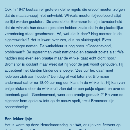
Ook in 1947 bestaan er grote en kleine regels die ervoor moeten zorgen
dat de maatschappij niet ontwricht. Winkels moeten bijvoorbeeld stipt
op tijd worden gesloten. Die avond ziet Bromsnor tot zijn tevredenheid
dat de winkels hun deuren gesloten hebben zoals dat in de plaatselijke
verordening staat geschreven. Hé, wat zie ik daar? Nog mensen in de
sigarenwinkel? Het is kwart over zes, dus na sluitingstijd. Even
poolshoogte nemen. De winkeldeur is nog open. “Goedenavond,
problemen?” De sigarenman voelt nattigheid en stamelt zoiets als: “We
hadden nog even een praatje maar de winkel gaat echt dicht hoor.”
Bromsnor is coulant maar weet dat hij voor de gek wordt gehouden. Hij
accepteert het klanten bindende snoepje. “Zes uur hè, daar moet
iedereen zich aan houden.” Een dag of wat later ziet Bromsnor
andermaal dat er na 18.00 uur nog een klant in de winkel is. Hij kan van
enige afstand door de winkelruit zien dat er een pakje sigaretten over de
toonbank gaat. “Goedenavond, weer een praatje gemaakt?” En voor de
eigenaar hem opnieuw iets op de mouw spelt, trekt Bromsnor zijn
bonnenboekje.
Een lekker ijsje
Het is warm op deze Hemelvaartsdag in 1948, er zijn veel fietsers op