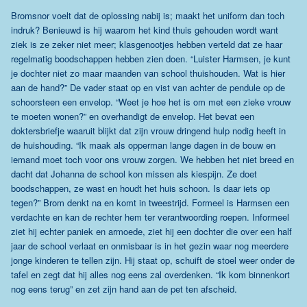
Bromsnor voelt dat de oplossing nabij is; maakt het uniform dan toch
indruk? Benieuwd is hij waarom het kind thuis gehouden wordt want
ziek is ze zeker niet meer; klasgenootjes hebben verteld dat ze haar
regelmatig boodschappen hebben zien doen. “Luister Harmsen, je kunt
je dochter niet zo maar maanden van school thuishouden. Wat is hier
aan de hand?” De vader staat op en vist van achter de pendule op de
schoorsteen een envelop. “Weet je hoe het is om met een zieke vrouw
te moeten wonen?” en overhandigt de envelop. Het bevat een
doktersbriefje waaruit blijkt dat zijn vrouw dringend hulp nodig heeft in
de huishouding. “Ik maak als opperman lange dagen in de bouw en
iemand moet toch voor ons vrouw zorgen. We hebben het niet breed en
dacht dat Johanna de school kon missen als kiespijn. Ze doet
boodschappen, ze wast en houdt het huis schoon. Is daar iets op
tegen?” Brom denkt na en komt in tweestrijd. Formeel is Harmsen een
verdachte en kan de rechter hem ter verantwoording roepen. Informeel
ziet hij echter paniek en armoede, ziet hij een dochter die over een half
jaar de school verlaat en onmisbaar is in het gezin waar nog meerdere
jonge kinderen te tellen zijn. Hij staat op, schuift de stoel weer onder de
tafel en zegt dat hij alles nog eens zal overdenken. “Ik kom binnenkort
nog eens terug” en zet zijn hand aan de pet ten afscheid.