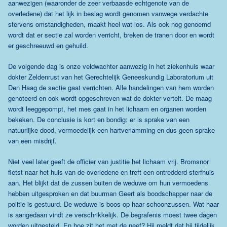
aanwezigen (waaronder de zeer verbaasde echtgenote van de
overledene) dat het lijk in beslag wordt genomen vanwege verdachte
stervens omstandigheden, maakt heel wat los. Als ook nog genoemd
wordt dat er sectie zal worden verricht, breken de tranen door en wordt
er geschreeuwd en gehuild.
De volgende dag is onze veldwachter aanwezig in het ziekenhuis waar
dokter Zeldenrust van het Gerechtelijk Geneeskundig Laboratorium uit
Den Haag de sectie gaat verrichten. Alle handelingen van hem worden
genoteerd en ook wordt opgeschreven wat de dokter vertelt. De maag
wordt leeggepompt, het mes gaat in het lichaam en organen worden
bekeken. De conclusie is kort en bondig: er is sprake van een
natuurlijke dood, vermoedelijk een hartverlamming en dus geen sprake
van een misdrijf.
Niet veel later geeft de officier van justitie het lichaam vrij. Bromsnor
fietst naar het huis van de overledene en treft een ontredderd sterfhuis
aan. Het blijkt dat de zussen buiten de weduwe om hun vermoedens
hebben uitgesproken en dat buurman Geert als boodschapper naar de
politie is gestuurd. De weduwe is boos op haar schoonzussen. Wat haar
is aangedaan vindt ze verschrikkelijk. De begrafenis moest twee dagen
worden uitgesteld. En hoe zit het met de neef? Hij meldt dat hij tijdelijk