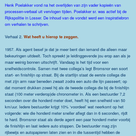
Henk Poelakker vond na het overlijden van zijn vader kopieën van
processen-verbaal uit vervlogen tijden. Poelakker sr. was actief bij de
Rijkspolitie in Losser. De inhoud van de vondst werd een inspiratiebron
om verhalen te schrijven.
Verhaal 2.
Wat heeft u hierop te zeggen.
1957. Als agent besef je dat je meer bent dan iemand die alleen maar
bekeuringen uitdeelt. Toch spreekt je leidinggevende jou erop aan als je
maar weinig bonnen uitschrijft. Vandaag is het tijd voor een
snelheidscontrole. Samen met twee collega’s legt Bromsnor een soort
start- en finishlijn op straat. Bij de startlijn staat de eerste collega die
met zijn arm naar beneden zwaait zodra een auto die lijn passeert; op
dat moment drukken zowel hij als de tweede collega die bij de finishlijn
staat (100 meter verderop)de chronometer in. Als een bestuurder 7,2
seconden over die honderd meter doet, heeft hij een snelheid van 50
km/uur. Iedere bestuurder krijgt 10% ‘voordeel’ wat neerkomt op het
volgende: wie die honderd meter sneller aflegt dan in 6 seconden, rijdt
te hard. Bromsnor staat als derde agent een paar honderd meter voorbij
de finishlijn en laat iedere auto stoppen. De bestuurder mag zijn
rijbewijs en autopapieren laten zien en in die tussentijd hebben de