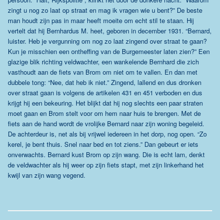
zingt u nog zo laat op straat en mag ik vragen wie u bent?” De beste
man houdt zijn pas in maar heeft moeite om echt stil te staan. Hij
vertelt dat hij Bernhardus M. heet, geboren in december 1931. “Bernard,
luister. Heb je vergunning om nog zo laat zingend over straat te gaan?
Kun je misschien een ontheffing van de Burgemeester laten zien?” Een
glazige blik richting veldwachter, een wankelende Bernhard die zich
vasthoudt aan de fiets van Brom om niet om te vallen. En dan met
dubbele tong: “Nee, dat heb ik niet.” Zingend, lallend en dus dronken
over straat gaan is volgens de artikelen 431 en 451 verboden en dus
krijgt hij een bekeuring. Het blijkt dat hij nog slechts een paar straten
moet gaan en Brom stelt voor om hem naar huis te brengen. Met de
fiets aan de hand wordt de vrolijke Bernard naar zijn woning begeleid.
De achterdeur is, net als bij vrijwel iedereen in het dorp, nog open. “Zo
kerel, je bent thuis. Snel naar bed en tot ziens.” Dan gebeurt er iets
onverwachts. Bernard kust Brom op zijn wang. Die is echt lam, denkt
de veldwachter als hij weer op zijn fiets stapt, met zijn linkerhand het
kwijl van zijn wang vegend.