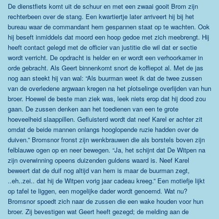
De dienstfiets komt uit de schuur en met een zwaai gooit Brom zijn
rechterbeen over de stang. Een kwartiertje later arriveert hij bij het
bureau waar de commandant hem gespannen staat op te wachten. Ook
hij beseft inmiddels dat moord een hoop gedoe met zich meebrengt. Hij
heeft contact gelegd met de officier van justitie die wil dat er sectie
wordt verricht. De opdracht is helder en er wordt een verhoorkamer in
orde gebracht. Als Geert binnenkomt snort de koffiepot al. Met de jas
nog aan steekt hij van wal: “Als buurman weet ik dat de twee zussen
van de overledene argwaan kregen na het plotselinge overlijden van hun
broer. Hoewel de beste man ziek was, leek niets erop dat hij dood zou
gaan. De zussen denken aan het toedienen van een te grote
hoeveelheid slaappillen. Gefluisterd wordt dat neef Karel er achter zit
omdat de beide mannen onlangs hooglopende ruzie hadden over de
duiven.” Bromsnor fronst zijn wenkbrauwen die als borstels boven zijn
felblauwe ogen op en neer bewegen. “Ja, het schijnt dat De Witpen na
zijn overwinning opeens duizenden guldens waard is. Neef Karel
beweert dat de duif nog altijd van hem is maar de buurman zegt,
..eh..zei.. dat hij de Witpen vorig jaar cadeau kreeg.” Een motiefje lijkt
op tafel te liggen, een mogelijke dader wordt genoemd. Wat nu?
Bromsnor spoedt zich naar de zussen die een wake houden voor hun
broer. Zij bevestigen wat Geert heeft gezegd; de melding aan de