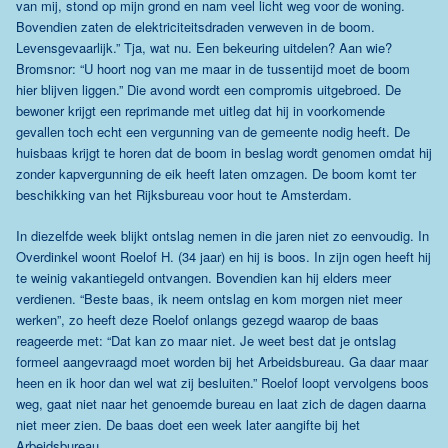
van mij, stond op mijn grond en nam veel licht weg voor de woning.
Bovendien zaten de elektriciteitsdraden verweven in de boom.
Levensgevaarlijk.” Tja, wat nu. Een bekeuring uitdelen? Aan wie?
Bromsnor: “U hoort nog van me maar in de tussentijd moet de boom
hier blijven liggen.” Die avond wordt een compromis uitgebroed. De
bewoner krijgt een reprimande met uitleg dat hij in voorkomende
gevallen toch echt een vergunning van de gemeente nodig heeft. De
huisbaas krijgt te horen dat de boom in beslag wordt genomen omdat hij
zonder kapvergunning de eik heeft laten omzagen. De boom komt ter
beschikking van het Rijksbureau voor hout te Amsterdam.
In diezelfde week blijkt ontslag nemen in die jaren niet zo eenvoudig. In
Overdinkel woont Roelof H. (34 jaar) en hij is boos. In zijn ogen heeft hij
te weinig vakantiegeld ontvangen. Bovendien kan hij elders meer
verdienen. “Beste baas, ik neem ontslag en kom morgen niet meer
werken”, zo heeft deze Roelof onlangs gezegd waarop de baas
reageerde met: “Dat kan zo maar niet. Je weet best dat je ontslag
formeel aangevraagd moet worden bij het Arbeidsbureau. Ga daar maar
heen en ik hoor dan wel wat zij besluiten.” Roelof loopt vervolgens boos
weg, gaat niet naar het genoemde bureau en laat zich de dagen daarna
niet meer zien. De baas doet een week later aangifte bij het
Arbeidsbureau