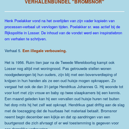
VERHALENBUNDEL "BROMSNOR"
Henk Poelakker vond na het overlijden van zijn vader kopieën van
processen-verbaal uit vervlogen tijden. Poelakker sr. was actief bij de
Rijkspolitie in Losser. De inhoud van de vondst werd een inspiratiebron
om verhalen te schrijven.
Verhaal 5.
Een illegale verbouwing.
Het is 1956. Ruim tien jaar na de Tweede Wereldoorlog kampt ook
Losser nog altijd met woningnood. Pas getrouwde stellen wonen
noodgedwongen bij hun ouders, zijn blij met een bovenverdieping of
knijpen in hun handen als ze een oud huisje mogen opknappen. Zo
vergaat het ook de dan 31-jarige Hendrikus Johannes G. Hij woonde tot
voor kort met zijn vrouw en baby op twee slaapkamers bij een kennis.
Een maand geleden kan hij een vervallen oud huisje huren net buiten
het dorp mits hij het zelf wat opknapt. Hendrikus gaat driftig aan de slag
met de toezegging dat de huurbaas het materiaal betaalt. Bromsnor
neemt begin december een kijkje en dat op aandringen van een
buurtgenoot die zich afvraagt of er wel toestemming is gegeven voor
een dergelijke verbouwing.