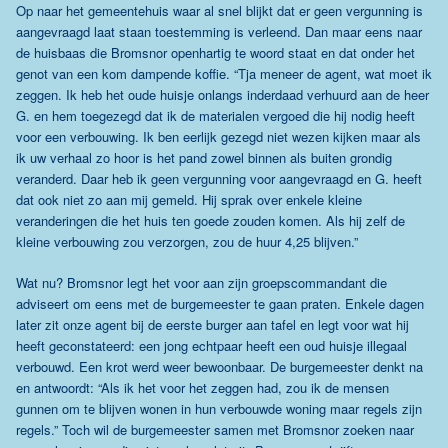
Op naar het gemeentehuis waar al snel blijkt dat er geen vergunning is
aangevraagd laat staan toestemming is verleend. Dan maar eens naar
de huisbaas die Bromsnor openhartig te woord staat en dat onder het
genot van een kom dampende koffie. “Tja meneer de agent, wat moet ik
zeggen. Ik heb het oude huisje onlangs inderdaad verhuurd aan de heer
G. en hem toegezegd dat ik de materialen vergoed die hij nodig heeft
voor een verbouwing. Ik ben eerlijk gezegd niet wezen kijken maar als
ik uw verhaal zo hoor is het pand zowel binnen als buiten grondig
veranderd. Daar heb ik geen vergunning voor aangevraagd en G. heeft
dat ook niet zo aan mij gemeld. Hij sprak over enkele kleine
veranderingen die het huis ten goede zouden komen. Als hij zelf de
kleine verbouwing zou verzorgen, zou de huur 4,25 blijven.”
Wat nu? Bromsnor legt het voor aan zijn groepscommandant die
adviseert om eens met de burgemeester te gaan praten. Enkele dagen
later zit onze agent bij de eerste burger aan tafel en legt voor wat hij
heeft geconstateerd: een jong echtpaar heeft een oud huisje illegaal
verbouwd. Een krot werd weer bewoonbaar. De burgemeester denkt na
en antwoordt: “Als ik het voor het zeggen had, zou ik de mensen
gunnen om te blijven wonen in hun verbouwde woning maar regels zijn
regels.” Toch wil de burgemeester samen met Bromsnor zoeken naar