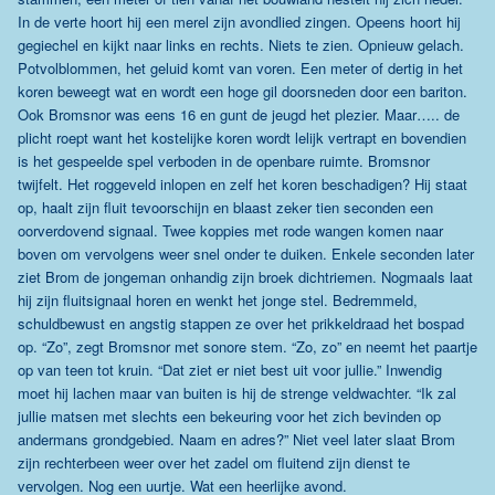
In de verte hoort hij een merel zijn avondlied zingen. Opeens hoort hij
gegiechel en kijkt naar links en rechts. Niets te zien. Opnieuw gelach.
Potvolblommen, het geluid komt van voren. Een meter of dertig in het
koren beweegt wat en wordt een hoge gil doorsneden door een bariton.
Ook Bromsnor was eens 16 en gunt de jeugd het plezier. Maar….. de
plicht roept want het kostelijke koren wordt lelijk vertrapt en bovendien
is het gespeelde spel verboden in de openbare ruimte. Bromsnor
twijfelt. Het roggeveld inlopen en zelf het koren beschadigen? Hij staat
op, haalt zijn fluit tevoorschijn en blaast zeker tien seconden een
oorverdovend signaal. Twee koppies met rode wangen komen naar
boven om vervolgens weer snel onder te duiken. Enkele seconden later
ziet Brom de jongeman onhandig zijn broek dichtriemen. Nogmaals laat
hij zijn fluitsignaal horen en wenkt het jonge stel. Bedremmeld,
schuldbewust en angstig stappen ze over het prikkeldraad het bospad
op. “Zo”, zegt Bromsnor met sonore stem. “Zo, zo” en neemt het paartje
op van teen tot kruin. “Dat ziet er niet best uit voor jullie.” Inwendig
moet hij lachen maar van buiten is hij de strenge veldwachter. “Ik zal
jullie matsen met slechts een bekeuring voor het zich bevinden op
andermans grondgebied. Naam en adres?” Niet veel later slaat Brom
zijn rechterbeen weer over het zadel om fluitend zijn dienst te
vervolgen. Nog een uurtje. Wat een heerlijke avond.