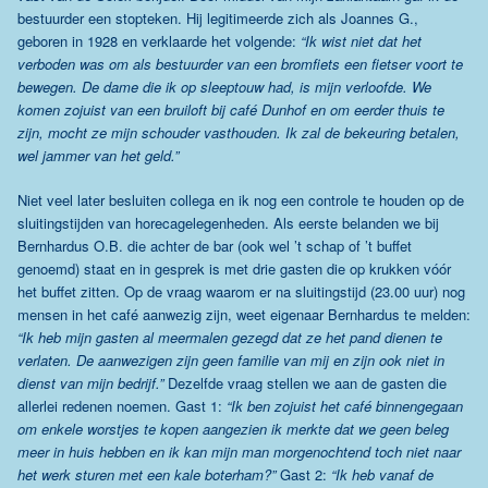
bestuurder een stopteken. Hij legitimeerde zich als Joannes G.,
geboren in 1928 en verklaarde het volgende:
“Ik wist niet dat het
verboden was om als bestuurder van een bromfiets een fietser voort te
bewegen. De dame die ik op sleeptouw had, is mijn verloofde. We
komen zojuist van een bruiloft bij café Dunhof en om eerder thuis te
zijn, mocht ze mijn schouder vasthouden. Ik zal de bekeuring betalen,
wel jammer van het geld.”
Niet veel later besluiten collega en ik nog een controle te houden op de
sluitingstijden van horecagelegenheden. Als eerste belanden we bij
Bernhardus O.B. die achter de bar (ook wel ’t schap of ’t buffet
genoemd) staat en in gesprek is met drie gasten die op krukken vóór
het buffet zitten. Op de vraag waarom er na sluitingstijd (23.00 uur) nog
mensen in het café aanwezig zijn, weet eigenaar Bernhardus te melden:
“Ik heb mijn gasten al meermalen gezegd dat ze het pand dienen te
verlaten. De aanwezigen zijn geen familie van mij en zijn ook niet in
dienst van mijn bedrijf.”
Dezelfde vraag stellen we aan de gasten die
allerlei redenen noemen. Gast 1:
“Ik ben zojuist het café binnengegaan
om enkele worstjes te kopen aangezien ik merkte dat we geen beleg
meer in huis hebben en ik kan mijn man morgenochtend toch niet naar
het werk sturen met een kale boterham?”
Gast 2:
“Ik heb vanaf de