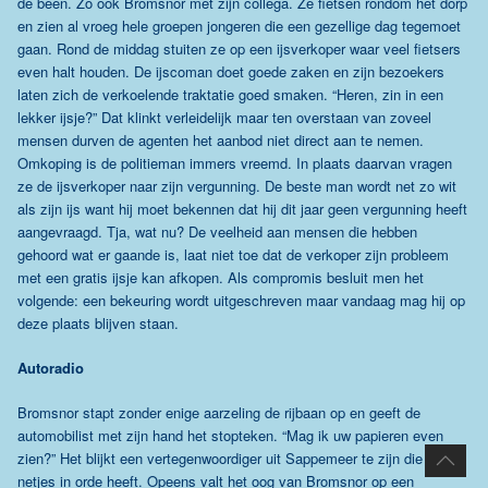
de been. Zo ook Bromsnor met zijn collega. Ze fietsen rondom het dorp
en zien al vroeg hele groepen jongeren die een gezellige dag tegemoet
gaan. Rond de middag stuiten ze op een ijsverkoper waar veel fietsers
even halt houden. De ijscoman doet goede zaken en zijn bezoekers
laten zich de verkoelende traktatie goed smaken. “Heren, zin in een
lekker ijsje?” Dat klinkt verleidelijk maar ten overstaan van zoveel
mensen durven de agenten het aanbod niet direct aan te nemen.
Omkoping is de politieman immers vreemd. In plaats daarvan vragen
ze de ijsverkoper naar zijn vergunning. De beste man wordt net zo wit
als zijn ijs want hij moet bekennen dat hij dit jaar geen vergunning heeft
aangevraagd. Tja, wat nu? De veelheid aan mensen die hebben
gehoord wat er gaande is, laat niet toe dat de verkoper zijn probleem
met een gratis ijsje kan afkopen. Als compromis besluit men het
volgende: een bekeuring wordt uitgeschreven maar vandaag mag hij op
deze plaats blijven staan.
Autoradio
Bromsnor stapt zonder enige aarzeling de rijbaan op en geeft de
automobilist met zijn hand het stopteken. “Mag ik uw papieren even
zien?” Het blijkt een vertegenwoordiger uit Sappemeer te zijn die alles
netjes in orde heeft. Opeens valt het oog van Bromsnor op een