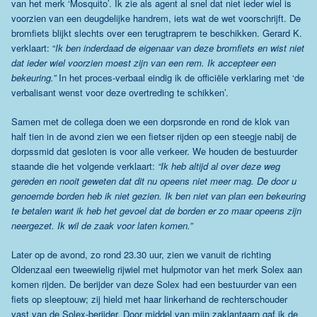
van het merk ‘Mosquito’. Ik zie als agent al snel dat niet ieder wiel is
voorzien van een deugdelijke handrem, iets wat de wet voorschrijft. De
bromfiets blijkt slechts over een terugtraprem te beschikken. Gerard K.
verklaart: “
Ik ben inderdaad de eigenaar van deze bromfiets en wist niet
dat ieder wiel voorzien moest zijn van een rem. Ik accepteer een
bekeuring.”
In het proces-verbaal eindig ik de officiële verklaring met ‘de
verbalisant wenst voor deze overtreding te schikken’.
Samen met de collega doen we een dorpsronde en rond de klok van
half tien in de avond zien we een fietser rijden op een steegje nabij de
dorpssmid dat gesloten is voor alle verkeer. We houden de bestuurder
staande die het volgende verklaart:
“Ik heb altijd al over deze weg
gereden en nooit geweten dat dit nu opeens niet meer mag. De door u
genoemde borden heb ik niet gezien. Ik ben niet van plan een bekeuring
te betalen want ik heb het gevoel dat de borden er zo maar opeens zijn
neergezet. Ik wil de zaak voor laten komen.”
Later op de avond, zo rond 23.30 uur, zien we vanuit de richting
Oldenzaal een tweewielig rijwiel met hulpmotor van het merk Solex aan
komen rijden. De berijder van deze Solex had een bestuurder van een
fiets op sleeptouw; zij hield met haar linkerhand de rechterschouder
vast van de Solex-berijder. Door middel van mijn zaklantaarn gaf ik de