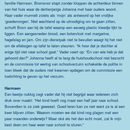
familie Harmsen. Bromsnor stapt zonder kloppen de achterdeur binnen
van het huis waar de dertienjarige Johanna met haar ouders woont.
Haar vader murmelt zoiets als ‘mojn’ als antwoord op het vrolijke
‘goedemorgen’. Niet wachtend op de uitnodiging om te gaan zitten,
schuift Brom aan bij de tafel waarop een eeuwig plastic kleedje lijkt te
liggen. Een aangesneden brood, een botervloot met margarine,
hagelslag en jam. Om zijn dienstpak niet te bevuilen waagt hij het niet
om de ellebogen op tafel te laten steunen. “Ik hoor dat je dochter al
enige tijd niet naar school gaat.” Vader veert op: “En van wie heb je dat
gehoord dan?” Johanna heeft al te lang de huishoudschool niet bezocht
en de commissie tot wering van schoolverzuim schakelde de politie in
toen bleek dat de ouders niet kwamen opdagen om de commissie een
toelichting te geven op het verzuim.
Harmsen
Een beetje nukkig zegt vader dat hij niet begrijpt waar iedereen zich
druk over maakt: “Het kind hoeft nog maar een half jaar naar school.
Bovendien is ze ziek geweest. Goed leren kan ze niet want ze is al een
keer blijven zitten. Waarom moeten we dat kind nog plagen met een
paar maanden onderwijs? Maar oké als het dan echt moet, zal ik mijn
best doen om haar weer naar school te sturen.”