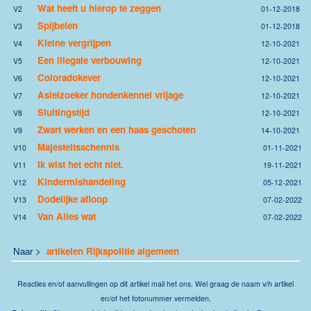
Wat heeft u hierop te zeggen
V2
01-12-2018
Spijbelen
V3
01-12-2018
Kleine vergrijpen
V4
12-10-2021
Een illegale verbouwing
V5
12-10-2021
Coloradokever
V6
12-10-2021
Asielzoeker hondenkennel vrijage
V7
12-10-2021
Sluitingstijd
V8
12-10-2021
Zwart werken en een haas geschoten
V9
14-10-2021
Majesteitsschennis
V10
01-11-2021
Ik wist het echt niet.
V11
19-11-2021
Kindermishandeling
V12
05-12-2021
Dodelijke afloop
V13
07-02-2022
Van Alles wat
V14
07-02-2022
Naar >
artikelen Rijkspolitie algemeen
Reacties en/of aanvullingen op dit artikel
mail
het ons. Wel graag de naam v/h artikel
en/of het fotonummer vermelden.