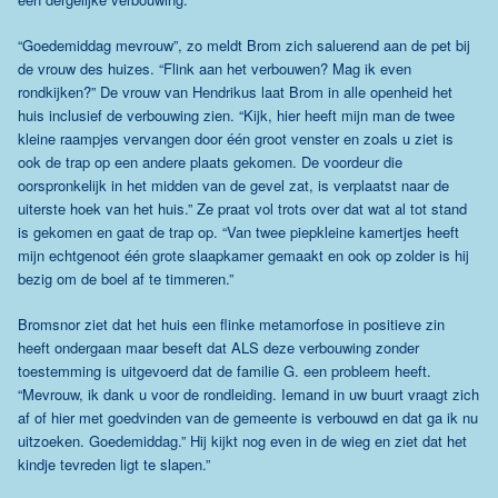
“Goedemiddag mevrouw”, zo meldt Brom zich saluerend aan de pet bij
de vrouw des huizes. “Flink aan het verbouwen? Mag ik even
rondkijken?” De vrouw van Hendrikus laat Brom in alle openheid het
huis inclusief de verbouwing zien. “Kijk, hier heeft mijn man de twee
kleine raampjes vervangen door één groot venster en zoals u ziet is
ook de trap op een andere plaats gekomen. De voordeur die
oorspronkelijk in het midden van de gevel zat, is verplaatst naar de
uiterste hoek van het huis.” Ze praat vol trots over dat wat al tot stand
is gekomen en gaat de trap op. “Van twee piepkleine kamertjes heeft
mijn echtgenoot één grote slaapkamer gemaakt en ook op zolder is hij
bezig om de boel af te timmeren.”
Bromsnor ziet dat het huis een flinke metamorfose in positieve zin
heeft ondergaan maar beseft dat ALS deze verbouwing zonder
toestemming is uitgevoerd dat de familie G. een probleem heeft.
“Mevrouw, ik dank u voor de rondleiding. Iemand in uw buurt vraagt zich
af of hier met goedvinden van de gemeente is verbouwd en dat ga ik nu
uitzoeken. Goedemiddag.” Hij kijkt nog even in de wieg en ziet dat het
kindje tevreden ligt te slapen.”