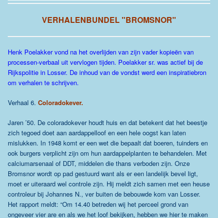
VERHALENBUNDEL "BROMSNOR"
Henk Poelakker vond na het overlijden van zijn vader kopieën van
processen-verbaal uit vervlogen tijden. Poelakker sr. was actief bij de
Rijkspolitie in Losser. De inhoud van de vondst werd een inspiratiebron
om verhalen te schrijven.
Verhaal 6.
Coloradokever.
Jaren ’50. De coloradokever houdt huis en dat betekent dat het beestje
zich tegoed doet aan aardappelloof en een hele oogst kan laten
mislukken. In 1948 komt er een wet die bepaalt dat boeren, tuinders en
ook burgers verplicht zijn om hun aardappelplanten te behandelen. Met
calciumarsenaal of DDT, middelen die thans verboden zijn. Onze
Bromsnor wordt op pad gestuurd want als er een landelijk bevel ligt,
moet er uiteraard wel controle zijn. Hij meldt zich samen met een heuse
controleur bij Johannes N., ver buiten de bebouwde kom van Losser.
Het rapport meldt: “Om 14.40 betreden wij het perceel grond van
ongeveer vier are en als we het loof bekijken, hebben we hier te maken