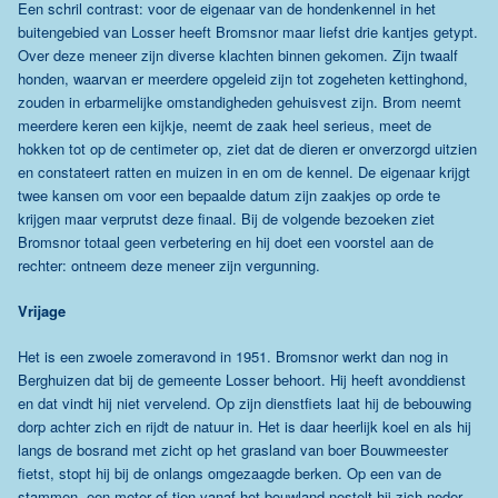
Een schril contrast: voor de eigenaar van de hondenkennel in het
buitengebied van Losser heeft Bromsnor maar liefst drie kantjes getypt.
Over deze meneer zijn diverse klachten binnen gekomen. Zijn twaalf
honden, waarvan er meerdere opgeleid zijn tot zogeheten kettinghond,
zouden in erbarmelijke omstandigheden gehuisvest zijn. Brom neemt
meerdere keren een kijkje, neemt de zaak heel serieus, meet de
hokken tot op de centimeter op, ziet dat de dieren er onverzorgd uitzien
en constateert ratten en muizen in en om de kennel. De eigenaar krijgt
twee kansen om voor een bepaalde datum zijn zaakjes op orde te
krijgen maar verprutst deze finaal. Bij de volgende bezoeken ziet
Bromsnor totaal geen verbetering en hij doet een voorstel aan de
rechter: ontneem deze meneer zijn vergunning.
Vrijage
Het is een zwoele zomeravond in 1951. Bromsnor werkt dan nog in
Berghuizen dat bij de gemeente Losser behoort. Hij heeft avonddienst
en dat vindt hij niet vervelend. Op zijn dienstfiets laat hij de bebouwing
dorp achter zich en rijdt de natuur in. Het is daar heerlijk koel en als hij
langs de bosrand met zicht op het grasland van boer Bouwmeester
fietst, stopt hij bij de onlangs omgezaagde berken. Op een van de
stammen, een meter of tien vanaf het bouwland nestelt hij zich neder.