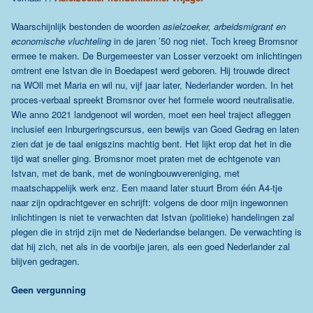
Waarschijnlijk bestonden de woorden
asielzoeker, arbeidsmigrant en
economische vluchteling
in de jaren ’50 nog niet. Toch kreeg Bromsnor
ermee te maken. De Burgemeester van Losser verzoekt om inlichtingen
omtrent ene Istvan die in Boedapest werd geboren. Hij trouwde direct
na WOll met Maria en wil nu, vijf jaar later, Nederlander worden. In het
proces-verbaal spreekt Bromsnor over het formele woord neutralisatie.
Wie anno 2021 landgenoot wil worden, moet een heel traject afleggen
inclusief een Inburgeringscursus, een bewijs van Goed Gedrag en laten
zien dat je de taal enigszins machtig bent. Het lijkt erop dat het in die
tijd wat sneller ging. Bromsnor moet praten met de echtgenote van
Istvan, met de bank, met de woningbouwvereniging, met
maatschappelijk werk enz. Een maand later stuurt Brom één A4-tje
naar zijn opdrachtgever en schrijft: volgens de door mijn ingewonnen
inlichtingen is niet te verwachten dat Istvan (politieke) handelingen zal
plegen die in strijd zijn met de Nederlandse belangen. De verwachting is
dat hij zich, net als in de voorbije jaren, als een goed Nederlander zal
blijven gedragen.
Geen vergunning