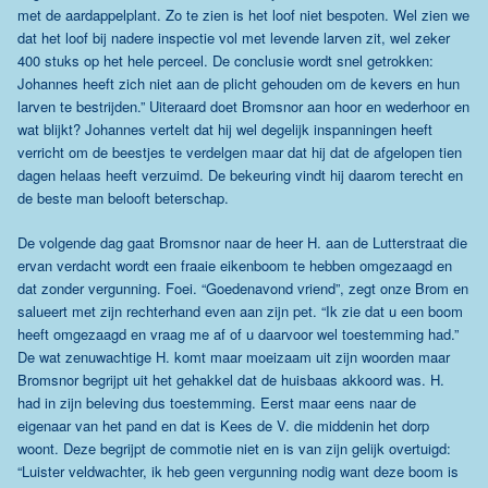
met de aardappelplant. Zo te zien is het loof niet bespoten. Wel zien we
dat het loof bij nadere inspectie vol met levende larven zit, wel zeker
400 stuks op het hele perceel. De conclusie wordt snel getrokken:
Johannes heeft zich niet aan de plicht gehouden om de kevers en hun
larven te bestrijden.” Uiteraard doet Bromsnor aan hoor en wederhoor en
wat blijkt? Johannes vertelt dat hij wel degelijk inspanningen heeft
verricht om de beestjes te verdelgen maar dat hij dat de afgelopen tien
dagen helaas heeft verzuimd. De bekeuring vindt hij daarom terecht en
de beste man belooft beterschap.
De volgende dag gaat Bromsnor naar de heer H. aan de Lutterstraat die
ervan verdacht wordt een fraaie eikenboom te hebben omgezaagd en
dat zonder vergunning. Foei. “Goedenavond vriend”, zegt onze Brom en
salueert met zijn rechterhand even aan zijn pet. “Ik zie dat u een boom
heeft omgezaagd en vraag me af of u daarvoor wel toestemming had.”
De wat zenuwachtige H. komt maar moeizaam uit zijn woorden maar
Bromsnor begrijpt uit het gehakkel dat de huisbaas akkoord was. H.
had in zijn beleving dus toestemming. Eerst maar eens naar de
eigenaar van het pand en dat is Kees de V. die middenin het dorp
woont. Deze begrijpt de commotie niet en is van zijn gelijk overtuigd:
“Luister veldwachter, ik heb geen vergunning nodig want deze boom is