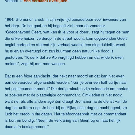
Verhaal 1.
Een verdacht overlijden.
1964. Bromsnor is ook in zijn vrije tijd benaderbaar voor inwoners van
het dorp. De bel gaat en hij begeeft zich naar de voordeur.
“Goedenavond Geert, wat kan ik je voor je doen”, zegt hij tegen de man
die enkele huizen verderop in de straat woont. Een opgewonden Geert
begint hortend en stotend zijn verhaal waarbij één ding duidelijk wordt:
hij is ervan overtuigd dat zijn buurman geen natuurlijke dood is
gestorven. “Ik denk dat ze Ab vergiftigd hebben en dat wilde ik even
melden”, zegt hij met rode wangen.
Dat is een fikse aanklacht, dat riekt naar moord en dat kan niet even
aan de voordeur afgehandeld worden. “Kun je over een half uurtje naar
het politiebureau komen?” Die dertig minuten zijn voldoende om contact
te zoeken met de plaatselijke commandant. Omkleden is niet nodig
want net als alle andere agenten draagt Bromsnor na de dienst van de
dag het uniform nog. Je bent bij de Rijkspolitie dag en nacht agent, zo
luidt het credo in die dagen. Het telefoongesprek met de commandant
is kort en bondig: “Neem de verklaring van Geert op en laat het lijk
daarna in beslag nemen.”