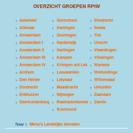
OVERZICHT GROEPEN RPtW
Aalsmeer
Gorinchem
Sliedrecht
>
>
>
Alkmaar
Harlingen
Sneek
>
>
>
Amsterdam
Groningen
Tiel
>
>
>
Amsterdam I
Harderwijk
Utrecht
>
>
>
Amsterdam II
Harlingen
Vlaardingen
>
>
>
Amsterdam III
Kampen
Vlissingen
>
>
>
Amsterdam IV
Krimpen a/d Lek
Wartena
>
>
>
Arnhem
Leeuwarden
Wemeldinge
>
>
>
Den Helder
Lelystad
Willemstad
>
>
>
Dordrecht
Maasbracht
IJmuiden
>
>
>
Enkhuizen
Nijmegen
Zaandam
>
>
>
Geertruidenberg
Raamsdonksveer
Zwolle
>
>
>
Roermond
>
Naar >
Menu's Landelijke diensten