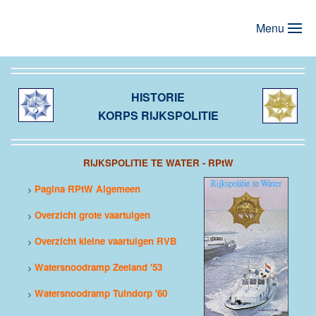
Menu
Terug naar hoofdinhoud
HISTORIE
KORPS RIJKSPOLITIE
RIJKSPOLITIE TE WATER - RPtW
Pagina RPtW Algemeen
>
Overzicht grote vaartuigen
>
Overzicht kleine vaartuigen RVB
>
Watersnoodramp Zeeland '53
>
Watersnoodramp Tuindorp '60
>