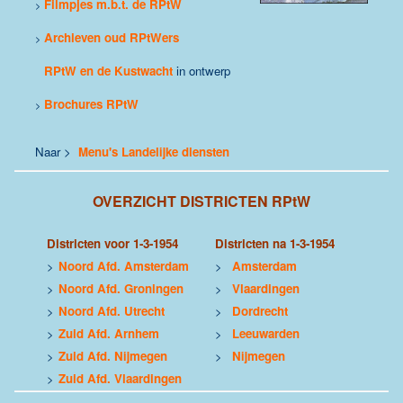
Filmpjes m.b.t. de RPtW
>
Archieven oud RPtWers
>
RPtW en de Kustwacht
i
n ontwerp
Brochures RPtW
>
Naar >
Menu's Landelijke diensten
OVERZICHT DISTRICTEN RPtW
Districten voor 1-3-1954
Districten na 1-3-1954
>
Noord Afd. Amsterdam
>
Amsterdam
>
Noord Afd. Groningen
>
Vlaardingen
>
Noord Afd. Utrecht
>
Dordrecht
>
Zuid Afd. Arnhem
>
Leeuwarden
>
Zuid Afd. Nijmegen
>
Nijmegen
>
Zuid Afd. Vlaardingen