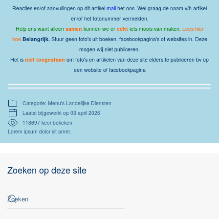
Reacties en/of aanvullingen op dit artikel
mail
het ons.
Wel graag de naam v/h artikel
en/of het fotonummer vermelden.
Help ons want alleen
samen
kunnen we er
echt
iets moois van maken.
Lees hier
hoe.
Belangrijk.
Stuur geen foto's uit boeken, facebookpagina's of websites in. Deze
mogen wij niet publiceren.
Het is
niet toegestaan
om foto's en artikelen van deze site elders te publiceren bv op
een website of facebookpagina
Categorie: Menu's Landelijke Diensten
Laatst bijgewerkt op 03 april 2026
118697 keer bekeken
Lorem ipsum dolor sit amet.
Zoeken op deze site