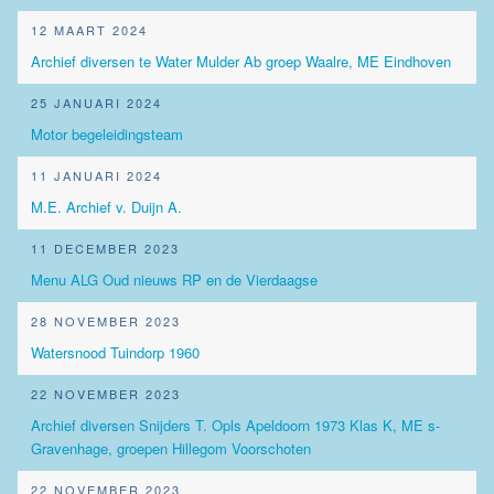
12 MAART 2024
Archief diversen te Water Mulder Ab groep Waalre, ME Eindhoven
25 JANUARI 2024
Motor begeleidingsteam
11 JANUARI 2024
M.E. Archief v. Duijn A.
11 DECEMBER 2023
Menu ALG Oud nieuws RP en de Vierdaagse
28 NOVEMBER 2023
Watersnood Tuindorp 1960
22 NOVEMBER 2023
Archief diversen Snijders T. Opls Apeldoorn 1973 Klas K, ME s-
Gravenhage, groepen Hillegom Voorschoten
22 NOVEMBER 2023