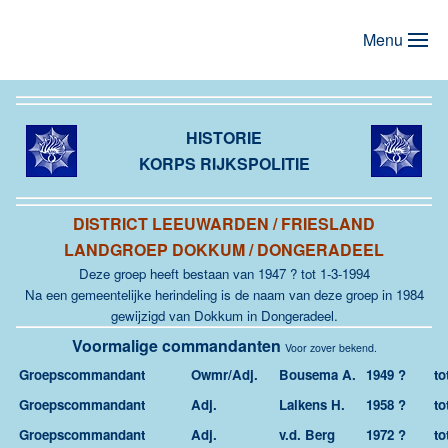
Menu
Terug naar hoofdinhoud
HISTORIE
KORPS RIJKSPOLITIE
DISTRICT LEEUWARDEN / FRIESLAND
LANDGROEP DOKKUM / DONGERADEEL
Deze groep heeft bestaan van 1947 ? tot 1-3-1994
Na een gemeentelijke herindeling is de naam van deze groep in 1984
gewijzigd van Dokkum in Dongeradeel.
Voormalige commandanten
Voor zover bekend.
Groepscommandant
Owmr/Adj.
Bousema A.
1949 ?
to
Groepscommandant
Adj.
Lalkens H.
1958 ?
to
Groepscommandant
Adj.
v.d. Berg
1972 ?
to