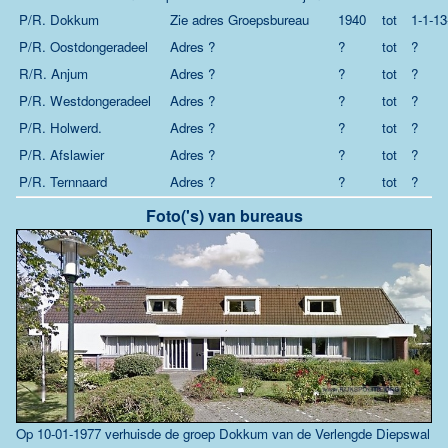
P/R. Dokkum
Zie adres Groepsbureau
1940
tot
1-1-13
P/R. Oostdongeradeel
Adres ?
?
tot
?
R/R. Anjum
Adres ?
?
tot
?
P/R. Westdongeradeel
Adres ?
?
tot
?
P/R. Holwerd.
Adres ?
?
tot
?
P/R. Afslawier
Adres ?
?
tot
?
P/R. Ternnaard
Adres ?
?
tot
?
Foto('s) van bureaus
Op 10-01-1977 verhuisde de groep Dokkum van de Verlengde Diepswal