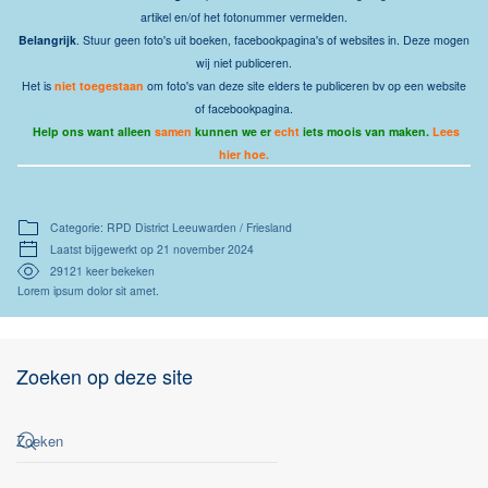
artikel en/of het fotonummer vermelden.
Belangrijk
. Stuur geen foto's uit boeken, facebookpagina's of websites in. Deze mogen
wij niet publiceren.
Het is
niet toegestaan
om foto's van deze site elders te publiceren bv op een website
of facebookpagina.
Help ons want alleen
samen
kunnen we er
echt
iets moois van maken.
Lees
hier hoe.
Categorie: RPD District Leeuwarden / Friesland
Laatst bijgewerkt op 21 november 2024
29121 keer bekeken
Lorem ipsum dolor sit amet.
Zoeken op deze site