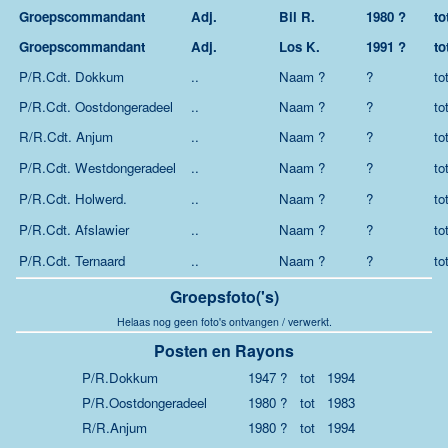
Groepscommandant
Adj.
Bil R.
1980 ?
to
Groepscommandant
Adj.
Los K.
1991 ?
to
P/R.Cdt. Dokkum
..
Naam ?
?
to
P/R.Cdt. Oostdongeradeel
..
Naam ?
?
to
R/R.Cdt. Anjum
..
Naam ?
?
to
P/R.Cdt. Westdongeradeel
..
Naam ?
?
to
P/R.Cdt. Holwerd.
..
Naam ?
?
to
P/R.Cdt. Afslawier
..
Naam ?
?
to
P/R.Cdt. Ternaard
..
Naam ?
?
to
Groepsfoto('s)
Helaas nog geen foto's ontvangen / verwerkt.
Posten en Rayons
P/R.Dokkum
1947 ?
tot
1994
P/R.Oostdongeradeel
1980 ?
tot
1983
R/R.Anjum
1980 ?
tot
1994