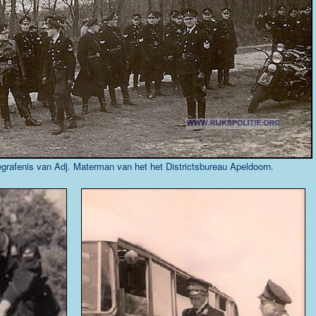
egrafenis van Adj. Materman van het het Districtsbureau Apeldoorn.