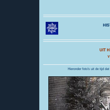
HIS
UIT 
V
Hieronder foto's uit de tijd d