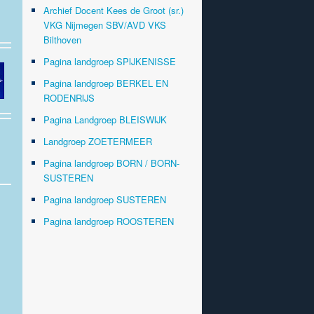
Archief Docent Kees de Groot (sr.)
VKG Nijmegen SBV/AVD VKS
Bilthoven
Pagina landgroep SPIJKENISSE
Pagina landgroep BERKEL EN
RODENRIJS
Pagina Landgroep BLEISWIJK
Landgroep ZOETERMEER
Pagina landgroep BORN / BORN-
SUSTEREN
Pagina landgroep SUSTEREN
Pagina landgroep ROOSTEREN