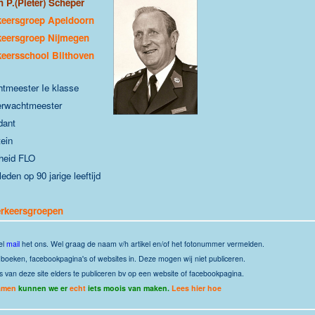
n P.(Pieter) Scheper
keersgroep Apeldoorn
keersgroep Nijmegen
keersschool Bilthoven
tmeester Ie klasse
erwachtmeester
dant
ein
heid FLO
eden op 90 jarige leeftijd
rkeersgroepen
el
mail
het ons.
Wel graag de naam v/h artikel en/of het fotonummer vermelden.
it boeken, facebookpagina's of websites in. Deze mogen wij niet publiceren.
s van deze site elders te publiceren bv op een website of facebookpagina.
amen
kunnen we er
echt
iets moois van maken.
Lees hier hoe