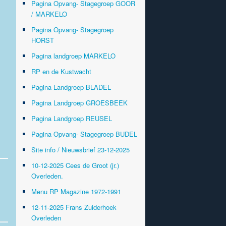
Pagina Opvang- Stagegroep GOOR
/ MARKELO
Pagina Opvang- Stagegroep
HORST
Pagina landgroep MARKELO
RP en de Kustwacht
Pagina Landgroep BLADEL
Pagina Landgroep GROESBEEK
Pagina Landgroep REUSEL
Pagina Opvang- Stagegroep BUDEL
Site info / Nieuwsbrief 23-12-2025
10-12-2025 Cees de Groot (jr.)
Overleden.
Menu RP Magazine 1972-1991
12-11-2025 Frans Zuiderhoek
Overleden