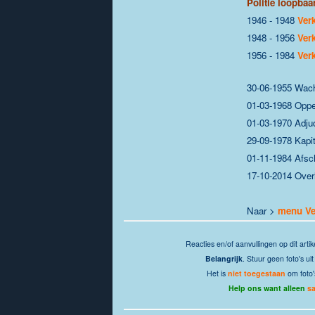
Politie loopbaa
1946 - 1948
Ver
1948 - 1956
Ver
1956 - 1984
Ver
30-06-1955 Wach
01-03-1968 Opp
01-03-1970 Adju
29-09-1978 Kapit
01-11-1984 Afsc
17-10-2014 Overl
Naar >
menu Ve
Reacties
en/of aanvullingen op dit artik
Belangrijk
. Stuur geen foto's u
Het is
niet toegestaan
om foto'
Help ons want alleen
s