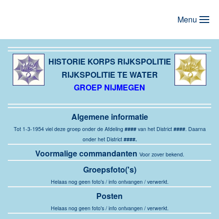
Menu
Terug naar hoofdinhoud
HISTORIE KORPS RIJKSPOLITIE
RIJKSPOLITIE TE WATER
GROEP NIJMEGEN
Algemene
informatie
Tot 1-3-1954 viel deze groep onder de Afdeling
####
van het District
####
. Daarna
onder het District
####.
Voormalige commandanten
Voor zover bekend.
Groepsfoto('s)
Helaas nog geen foto's / info ontvangen / verwerkt.
Posten
Helaas nog geen foto's / info ontvangen / verwerkt.