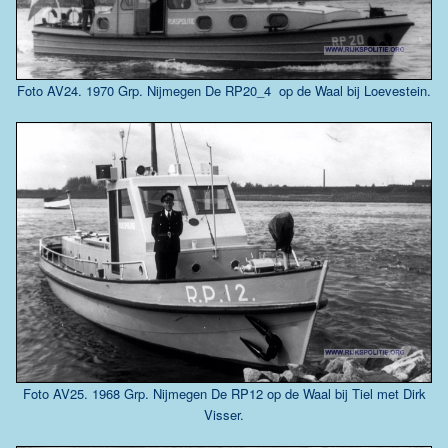
Foto AV24. 1970 Grp. Nijmegen De RP20_4 op de Waal bij Loevestein.
Foto AV25. 1968 Grp. Nijmegen De RP12 op de Waal bij Tiel met Dirk
Visser.