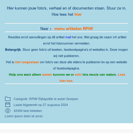
Hier kunnen jouw foto's, verhaal en of documenten staan. Stuur ze in.
Hoe lees het
hier
Naar >
menu artikelen RPtW
Reacties
en/of aanvullingen op dit artikel
mail
het ons.
Wel graag de naam v/h artikel
en/of het fotonummer vermelden.
Belangrijk
. Stuur geen foto's uit boeken, facebookpagina's of websites in. Deze mogen
wij niet publiceren.
Het is
niet toegestaan
om foto's van deze site elders te publiceren bv op een website
of facebookpagina.
Help ons want alleen
samen
kunnen we er
echt
iets moois van maken.
Lees
hier hoe.
Categorie: RPtW Rijkspolitie te water Groepen
Laatst bijgewerkt op 27 augustus 2024
42494 keer bekeken
Lorem ipsum dolor sit amet.