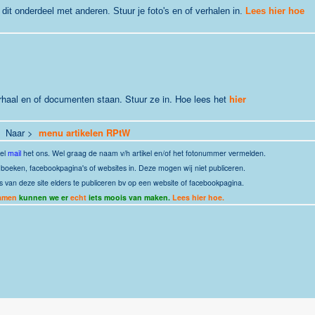
j dit onderdeel met anderen. Stuur je foto's en of verhalen in.
Lees hier hoe
erhaal en of documenten staan. Stuur ze in. Hoe lees het
hier
Naar >
menu artikelen RPtW
kel
mail
het ons.
Wel graag de naam v/h artikel en/of het fotonummer vermelden.
it boeken, facebookpagina's of websites in. Deze mogen wij niet publiceren.
s van deze site elders te publiceren bv op een website of facebookpagina.
amen
kunnen we er
echt
iets moois van maken.
Lees hier hoe.