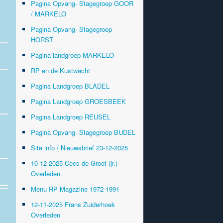
Pagina Opvang- Stagegroep GOOR
/ MARKELO
Pagina Opvang- Stagegroep
HORST
Pagina landgroep MARKELO
RP en de Kustwacht
Pagina Landgroep BLADEL
Pagina Landgroep GROESBEEK
Pagina Landgroep REUSEL
Pagina Opvang- Stagegroep BUDEL
Site info / Nieuwsbrief 23-12-2025
10-12-2025 Cees de Groot (jr.)
Overleden.
Menu RP Magazine 1972-1991
12-11-2025 Frans Zuiderhoek
Overleden