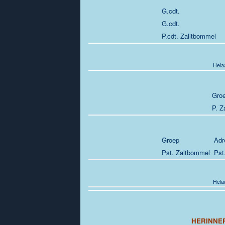
G.cdt.
G.cdt.
P.cdt. Zalltbommel
Helaa
Gro
P. Z
Groep
Adr
Pst. Zaltbommel
Pst
Helaa
HERINNE