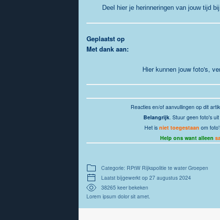
Deel hier je herinneringen van jouw tijd bi
G
eplaatst op
Met dank aan:
Hier kunnen jouw foto's, v
Reacties
en/of aanvullingen op dit arti
Belangrijk
. Stuur geen foto's u
Het is
niet toegestaan
om foto'
Help ons want alleen
s
Categorie: RPtW Rijkspolitie te water Groepen
Laatst bijgewerkt op 27 augustus 2024
38265 keer bekeken
Lorem ipsum dolor sit amet.