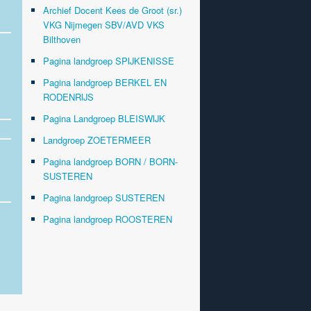
Archief Docent Kees de Groot (sr.)
VKG Nijmegen SBV/AVD VKS
Bilthoven
Pagina landgroep SPIJKENISSE
Pagina landgroep BERKEL EN
RODENRIJS
Pagina Landgroep BLEISWIJK
Landgroep ZOETERMEER
Pagina landgroep BORN / BORN-
SUSTEREN
Pagina landgroep SUSTEREN
Pagina landgroep ROOSTEREN