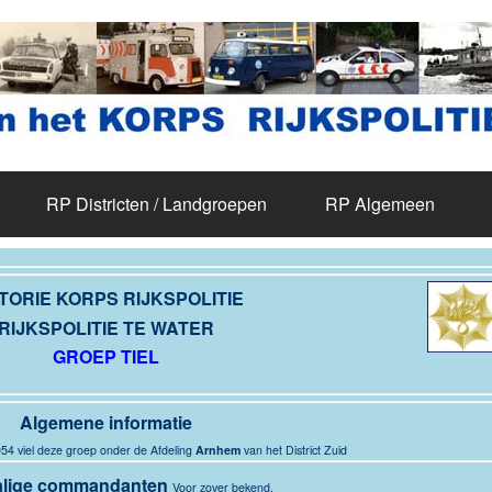
RP Districten / Landgroepen
RP Algemeen
TORIE KORPS RIJKSPOLITIE
RIJKSPOLITIE TE WATER
GROEP TIEL
Algemene
informatie
54 viel deze groep onder de Afdeling
Arnhem
van het District Zuid
lige commandanten
Voor zover bekend.