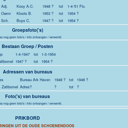
Adj.
Kooy A.C.
1948 ?
tot
1-4-'51 Flo.
Owmr
Kloots B.
1953 ?
tot
1954 ?
Sch.
Buys C.
1947 ?
tot
1954 ?
Groepsfoto('s)
s nog geen foto's / info ontvangen / verwerkt.
Bestaan Groep / Posten
ep
1-4-1947
tot
1-3-1954
altbomel
1947 ?
tot
1954 ?
Adressen van bureaus
es
Bureau Ark Haven
1948 ?
tot
1948 ?
. Zaltbomel
Adres?
?
tot
?
Foto('s) van bureaus
s nog geen foto's / info ontvangen / verwerkt.
PRIKBORD
RINGEN UIT DE OUDE SCHOENENDOOS