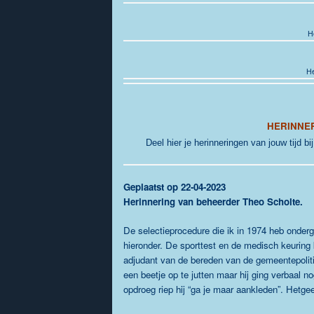
H
He
HERINNE
Deel hier je herinneringen van jouw tijd bi
G
eplaatst op 22-04-2023
Herinnering van beheerder Theo Scholte.
De selectieprocedure die ik in 1974 heb onderga
hieronder. De sporttest en de medisch keuring
adjudant van de bereden van de gemeentepolitie
een beetje op te jutten maar hij ging verbaal no
opdroeg riep hij “ga je maar aankleden”. Hetgeen