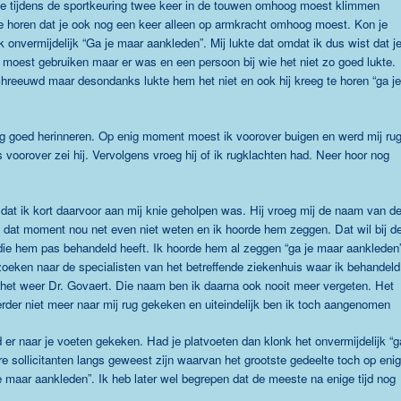
 je tijdens de sportkeuring twee keer in de touwen omhoog moest klimmen
te horen dat je ook nog een keer alleen op armkracht omhoog moest. Kon je
k onvermijdelijk “Ga je maar aankleden”. Mij lukte dat omdat ik dus wist dat j
 moest gebruiken maar er was en een persoon bij wie het niet zo goed lukte.
reeuwd maar desondanks lukte hem het niet en ook hij kreeg te horen “ga je
og goed herinneren. Op enig moment moest ik voorover buigen en werd mij ru
oorover zei hij. Vervolgens vroeg hij of ik rugklachten had. Neer hoor nog
dat ik kort daarvoor aan mij knie geholpen was. Hij vroeg mij de naam van d
op dat moment nou net even niet weten en ik hoorde hem zeggen. Dat wil bij d
 die hem pas behandeld heeft. Ik hoorde hem al zeggen “ga je maar aankleden
k zoeken naar de specialisten van het betreffende ziekenhuis waar ik behandeld
het weer Dr. Govaert. Die naam ben ik daarna ook nooit meer vergeten. Het
rder niet meer naar mij rug gekeken en uiteindelijk ben ik toch aangenomen
er naar je voeten gekeken. Had je platvoeten dan klonk het onvermijdelijk “g
 sollicitanten langs geweest zijn waarvan het grootste gedeelte toch op enig
maar aankleden”. Ik heb later wel begrepen dat de meeste na enige tijd nog