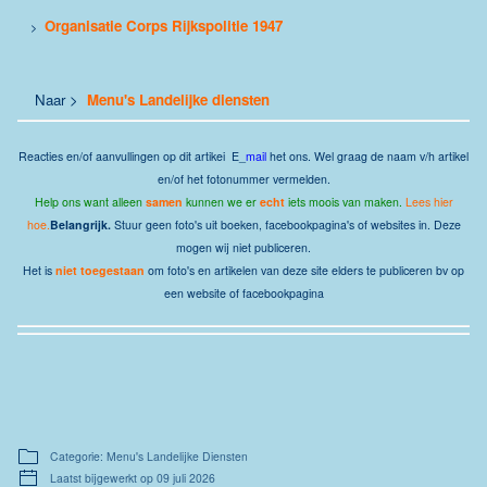
Organisatie Corps Rijkspolitie 1947
>
Naar >
Menu's Landelijke diensten
Reacties en/of aanvullingen op dit artikei E_
mail
het ons.
Wel graag de naam v/h artikel
en/of het fotonummer vermelden.
Help ons want alleen
samen
kunnen we er
echt
iets moois van maken.
Lees hier
hoe.
Belangrijk.
Stuur geen foto's uit boeken, facebookpagina's of websites in. Deze
mogen wij niet publiceren.
Het is
niet toegestaan
om foto's en artikelen van deze site elders te publiceren bv op
een website of facebookpagina
Categorie: Menu's Landelijke Diensten
Laatst bijgewerkt op 09 juli 2026